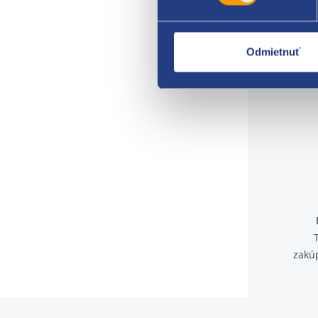
Odmietnuť
zakú