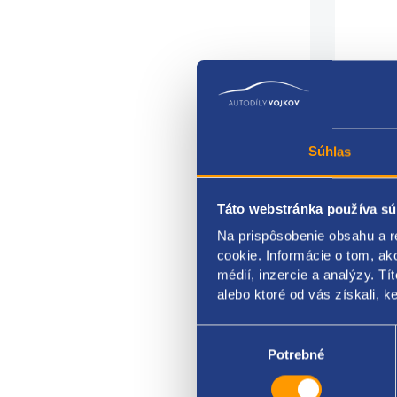
Súhlas
kľuč
Táto webstránka používa sú
umie
Na prispôsobenie obsahu a r
stran
cookie. Informácie o tom, ak
médií, inzercie a analýzy. Tí
mate
alebo ktoré od vás získali, ke
ozna
Výber
súhlasu
Potrebné
ŠKOD