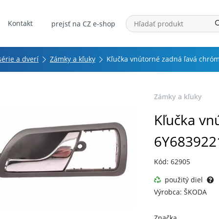
Kontakt
prejsť na CZ e-shop
série a dverí
Zámky a kľuky
Kľučka vnútorné zadná ľavá chró
Zámky a kľuky
Kľučka vn
6Y683922
Kód: 62905
použitý diel
Výrobca: ŠKODA
Značka