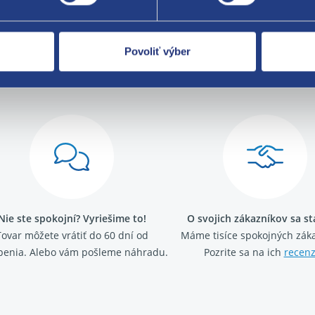
Povoliť výber
Za kvalitu ručí
Nie ste spokojní? Vyriešime to!
O svojich zákazníkov sa s
Tovar môžete vrátiť do 60 dní od
Máme tisíce spokojných záka
penia. Alebo vám pošleme náhradu.
Pozrite sa na ich
recenz