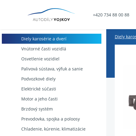
+420 734 88 00 88
Diely karo
Diely karosérie a dverí
Vnútorné časti vozidlá
Osvetlenie vozidiel
Palivová sústava, výfuk a sanie
Podvozkové diely
Elektrické súčasti
Motor a jeho časti
Brzdový systém
Prevodovka, spojka a poloosy
Chladenie, kúrenie, klimatizácie