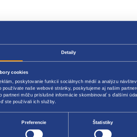
Popis produktu
Kódy produktov
Detaily
ka vnútorná
bory cookies
stnenia: zadné
eklám, poskytovanie funkcií sociálnych médií a analýzu návšte
a: ľavá
o používate naše webové stránky, poskytujeme aj našim partner
to partneri môžu príslušné informácie skombinovať s ďalšími údaj
riál: chróm
ď ste používali ich služby.
čenie: 6Y6839247
Preferencie
Štatistiky
A original: 6Y6839221B