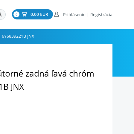
0.00 EUR
Prihlásenie | Registrácia
0
m 6Y6839221B JNX
útorné zadná ľavá chróm
1B JNX