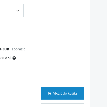
4 EUR
zobraziť
:
60 dní
Vložiť do košíka