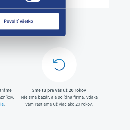
Povoliť všetko
me!
taráme
Sme tu pre vás už 20 rokov
zníkov.
Nie sme bazár, ale solídna firma.
Vďaka
ie
.
vám rastieme už viac ako 20 rokov.