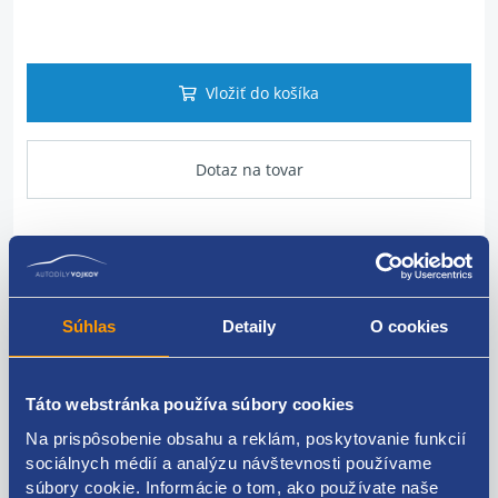
Vložiť do košíka
Dotaz na tovar
Popis produktu
Súhlas
Detaily
O cookies
Svetlo priehradky spolujazdca
doplnkové info: žiarovka nie je súčasťou predaja
Táto webstránka používa súbory cookies
VAG originál: 1J0947301 1J0947311
Na prispôsobenie obsahu a reklám, poskytovanie funkcií
sociálnych médií a analýzu návštevnosti používame
súbory cookie. Informácie o tom, ako používate naše