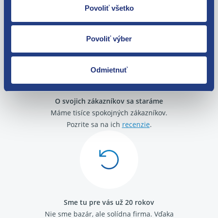
Povoliť všetko
Tovar môžete vrátiť do 60 dní od
zakúpenia. Alebo vám pošleme náhradu.
Povoliť výber
Odmietnuť
O svojich zákazníkov sa staráme
Máme tisíce spokojných zákazníkov.
Pozrite sa na ich
recenzie
.
Sme tu pre vás už 20 rokov
Nie sme bazár, ale solídna firma.
Vďaka