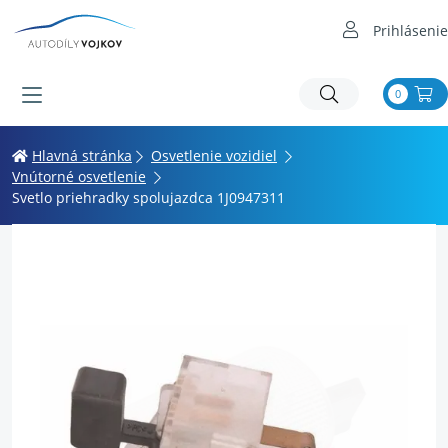
Prihlásenie
0
Hlavná stránka
Osvetlenie vozidiel
Vnútorné osvetlenie
Svetlo priehradky spolujazdca 1J0947311