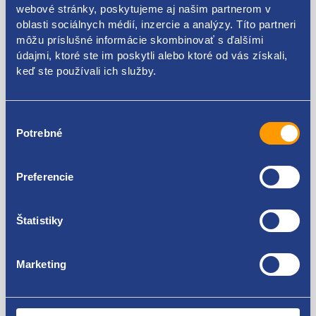
webové stránky, poskytujeme aj našim partnerom v
oblasti sociálnych médií, inzercie a analýzy. Títo partneri
Kódy produktov
môžu príslušné informácie skombinovať s ďalšími
údajmi, ktoré ste im poskytli alebo ktoré od vás získali,
1J0947301 1J0947311
keď ste používali ich služby.
Použiteľné pre vozidlá
Výber
Potrebné
súhlasu
Škoda Fabia I 1999-2007
Škoda Octavia II 2004-2013
Škoda Superb II 2008-2015
Za kvalitu ručíme!
Preferencie
Škoda Yeti
Volkswagen Golf IV 1997 - 2007
Volkswagen Touran I 2003 - 2010
Štatistiky
Volkswagen Touran II 2010 - 2015
Marketing
Nie ste spokojní? Vyriešime to!