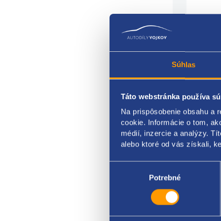
Súhlas
Táto webstránka používa sú
Krytk
Na prispôsobenie obsahu a r
stran
cookie. Informácie o tom, ak
médií, inzercie a analýzy. Tí
ŠKOD
alebo ktoré od vás získali, ke
ozna
Výber
súhlasu
Potrebné