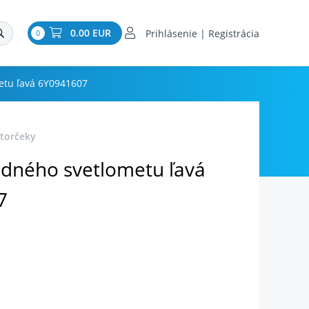
0.00 EUR
Prihlásenie | Registrácia
0
etu ľavá 6Y0941607
torčeky
edného svetlometu ľavá
7