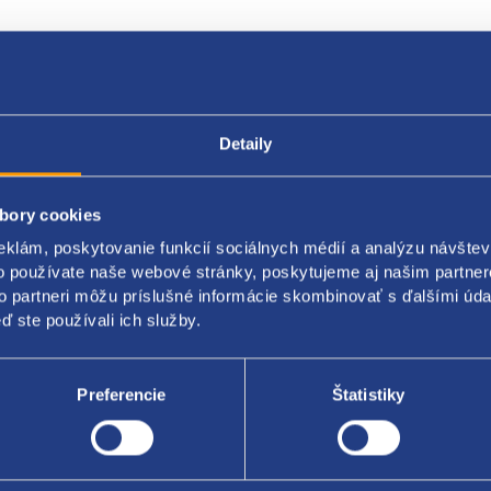
Popis produktu
Kódy produktov
Detaily
bory cookies
a svetlometu
eklám, poskytovanie funkcií sociálnych médií a analýzu návšte
a: ľavá
o používate naše webové stránky, poskytujeme aj našim partner
to partneri môžu príslušné informácie skombinovať s ďalšími údaj
A original: 6Y0941607 6Y0941607A 6Y0941607E 6Y0941607D
ď ste používali ich služby.
čenie: 246367
Preferencie
Štatistiky