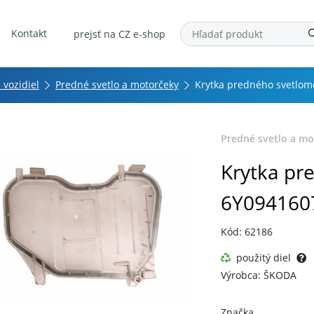
Kontakt
prejsť na CZ e-shop
 vozidiel
Predné svetlo a motorčeky
Krytka predného svetlom
Predné svetlo a mo
Krytka pr
6Y094160
Kód: 62186
použitý diel
Výrobca: ŠKODA
Značka