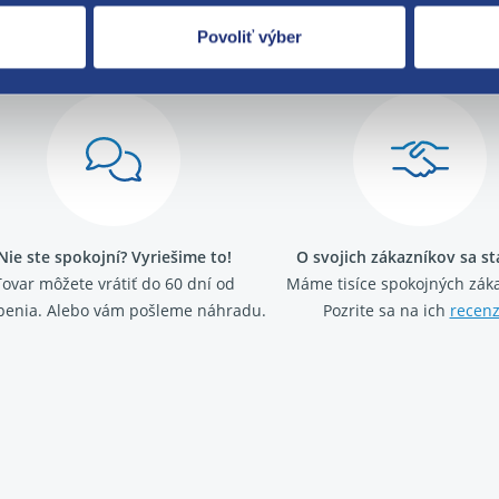
Za kvalitu ručí
Povoliť výber
Nie ste spokojní? Vyriešime to!
O svojich zákazníkov sa s
Tovar môžete vrátiť do 60 dní od
Máme tisíce spokojných záka
penia. Alebo vám pošleme náhradu.
Pozrite sa na ich
recenz