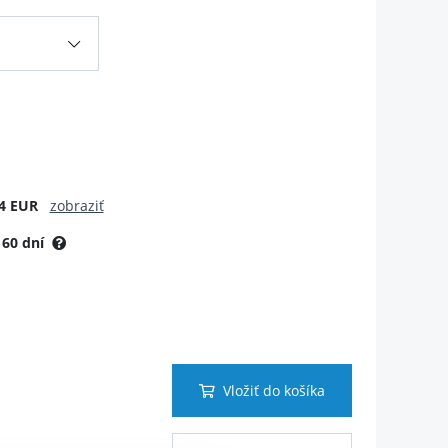
4 EUR
zobraziť
:
60 dní
Vložiť do košíka