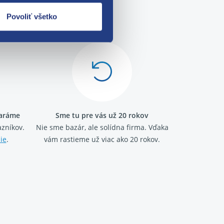
me!
Povoliť všetko
taráme
Sme tu pre vás už 20 rokov
zníkov.
Nie sme bazár, ale solídna firma.
Vďaka
ie
.
vám rastieme už viac ako 20 rokov.