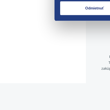
Odmietnuť
zakú