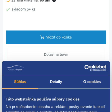
Záruka vrátenia:
60 dní
skladom 5+ ks
Vložiť do košíka
Dotaz na tovar
Popis produktu
Súhlas
Detaily
O cookies
Prepínacia páčka
Táto webstránka používa súbory cookies
model: bez zadného stierača , pre palubný počítač
Na prispôsobenie obsahu a reklám, poskytovanie funkcií
ŠKODA original: 4B0953503G