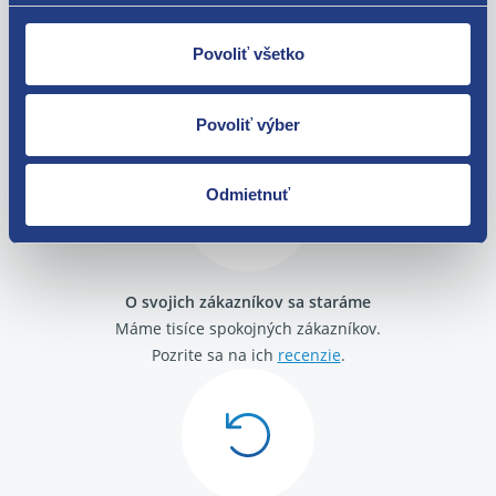
Povoliť všetko
Nie ste spokojní? Vyriešime to!
Tovar môžete vrátiť do 60 dní od
zakúpenia. Alebo vám pošleme náhradu.
Povoliť výber
Odmietnuť
O svojich zákazníkov sa staráme
Máme tisíce spokojných zákazníkov.
Pozrite sa na ich
recenzie
.