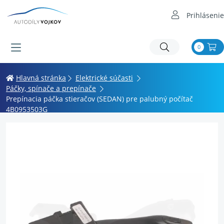
Prihlásenie
0
Hlavná stránka
Elektrické súčasti
Páčky, spínače a prepínače
Prepínacia páčka stieračov (SEDAN) pre palubný počítač
4B0953503G