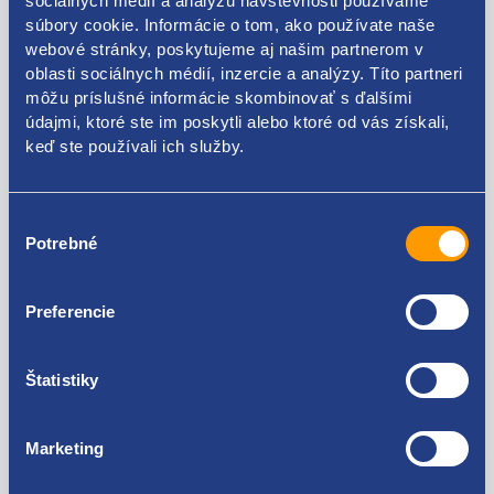
sociálnych médií a analýzu návštevnosti používame
súbory cookie. Informácie o tom, ako používate naše
webové stránky, poskytujeme aj našim partnerom v
oblasti sociálnych médií, inzercie a analýzy. Títo partneri
môžu príslušné informácie skombinovať s ďalšími
Kódy produktov
údajmi, ktoré ste im poskytli alebo ktoré od vás získali,
keď ste používali ich služby.
4B0953503G
Výber
Použiteľné pre vozidlá
Potrebné
súhlasu
Škoda Fabia I 1999-2007
Preferencie
Škoda Octavia I 1996-2010
Škoda Superb I 2001-2008
Za kvalitu ručíme!
Štatistiky
Marketing