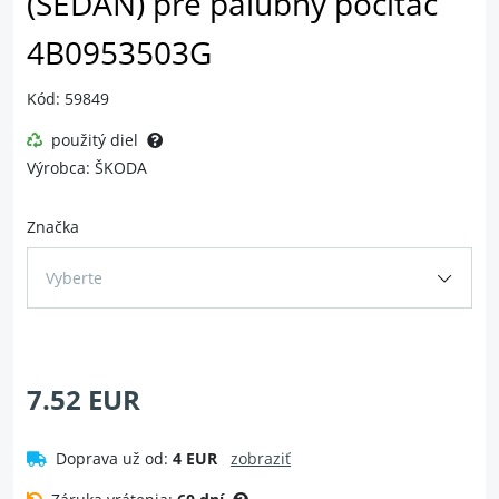
(SEDAN) pre palubný počítač
4B0953503G
Kód: 59849
použitý diel
Výrobca: ŠKODA
Značka
Vyberte
7.52 EUR
Doprava už od:
4 EUR
zobraziť