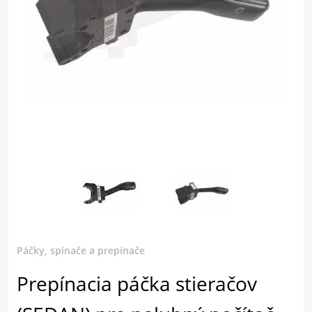
Páčky, spínače a prepínače
Prepínacia páčka stieračov