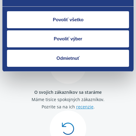
Povoliť všetko
Nie ste spokojní? Vyriešime to!
Tovar môžete vrátiť do 60 dní od
Povoliť výber
zakúpenia. Alebo vám pošleme náhradu.
Odmietnuť
O svojich zákazníkov sa staráme
Máme tisíce spokojných zákazníkov.
Pozrite sa na ich
recenzie
.