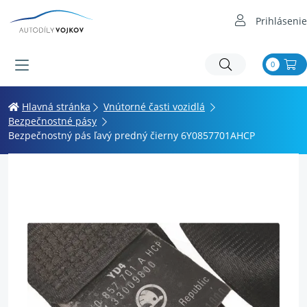
Prihlásenie
0
Hlavná stránka
Vnútorné časti vozidlá
Bezpečnostné pásy
Bezpečnostný pás ľavý predný čierny 6Y0857701AHCP