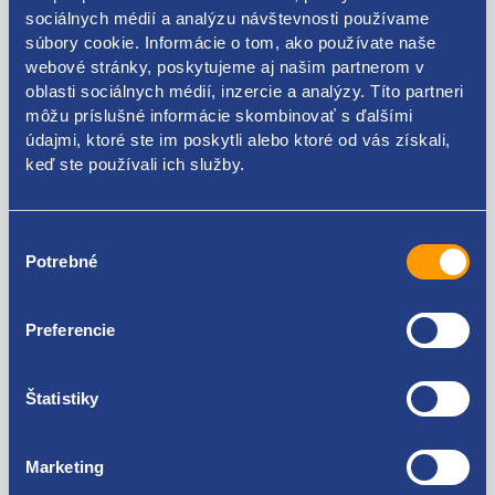
ŠKODA original: 6Y0857701AHCP
sociálnych médií a analýzu návštevnosti používame
súbory cookie. Informácie o tom, ako používate naše
webové stránky, poskytujeme aj našim partnerom v
oblasti sociálnych médií, inzercie a analýzy. Títo partneri
môžu príslušné informácie skombinovať s ďalšími
údajmi, ktoré ste im poskytli alebo ktoré od vás získali,
Kódy produktov
keď ste používali ich služby.
6Y0857701AHCP
Výber
Použiteľné pre vozidlá
Potrebné
súhlasu
Škoda Fabia I 1999-2007
Preferencie
Za kvalitu ručíme!
Štatistiky
Marketing