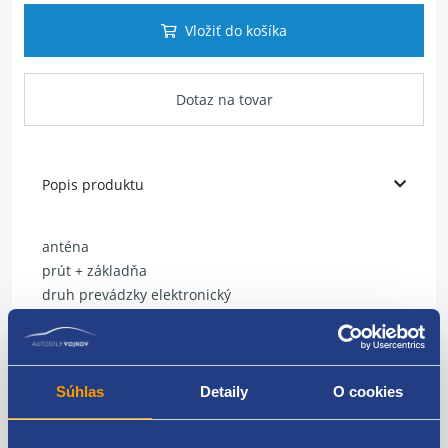
Vložiť do košíka
Dotaz na tovar
Popis produktu
anténa
prút + základňa
druh prevádzky elektronický
veľkosť závitu M 4
rozstup [mm] 0,8 mm
originálne číslo Renault / Dacia
Súhlas
Detaily
O cookies
731124537R
7700424887