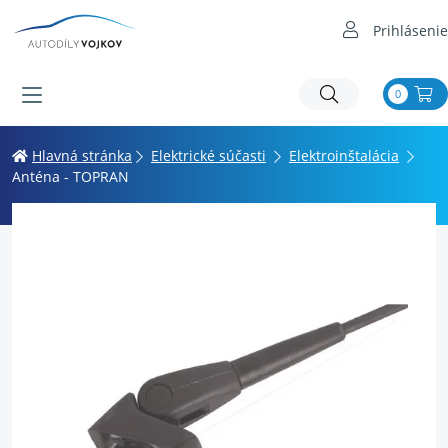
Prihlásenie
0
Hlavná stránka
Elektrické súčasti
Elektroinštalácia
Anténa - TOPRAN