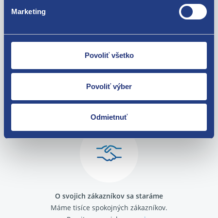
Dacia Lodgy 2012 -
Marketing
Dacia Logan 2004 - 2008
Dacia Logan 2008 - 2013
Dacia Logan II 2013 -
Dacia Sandero 2008 - 2012
Dacia Sandero II 2012 -2021
Povoliť všetko
Renault Clio 1990 - 1996
Renault Clio 1996 - 1998
Renault Clio II 1998 - 2001
Povoliť výber
Nie ste spokojní? Vyriešime to!
Renault Clio II 2001 - 2005
Renault Clio III 2005 - 2009
Tovar môžete vrátiť do 60 dní od
Renault Clio III 2009 - 2012
Odmietnuť
zakúpenia. Alebo vám pošleme náhradu.
Renault Kangoo 1998 - 2003
Renault Kangoo 2003 - 2008
Renault Laguna 1994 - 1998
Renault Laguna 1998 - 2001
Renault Laguna II 2001 - 2005
Renault Laguna II 2005 - 2007
Renault Master 1997 - 2003
O svojich zákazníkov sa staráme
Renault Master II 2003 - 2010
Máme tisíce spokojných zákazníkov.
Renault Mégane 1995 - 1999