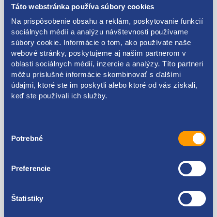
7700773864
Táto webstránka používa súbory cookies
7700795230
Na prispôsobenie obsahu a reklám, poskytovanie funkcií
7700823151
sociálnych médií a analýzu návštevnosti používame
7700838748
súbory cookie. Informácie o tom, ako používate naše
7701025671
webové stránky, poskytujeme aj našim partnerom v
8200684863
oblasti sociálnych médií, inzercie a analýzy. Títo partneri
môžu príslušné informácie skombinovať s ďalšími
údajmi, ktoré ste im poskytli alebo ktoré od vás získali,
keď ste používali ich služby.
Kódy produktov
Výber
Potrebné
súhlasu
731124537R 7700424887 7700773864 7700795230
7700823151 7700838748 7701025671 8200684863
Použiteľné pre vozidlá
Preferencie
Dacia Dokker
Štatistiky
Dacia Duster 2010 - 2017
Dacia Duster 2017 -
Za kvalitu ručíme!