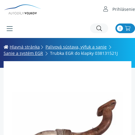
Prihlásenie
0
Hlavná stránka
Palivová sústava, výfuk a sanie
Sanie a systém EGR
Trubka EGR do klapky 038131521J