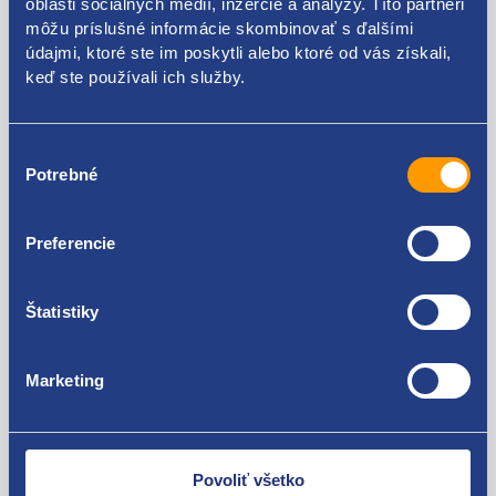
oblasti sociálnych médií, inzercie a analýzy. Títo partneri
môžu príslušné informácie skombinovať s ďalšími
038131521J
údajmi, ktoré ste im poskytli alebo ktoré od vás získali,
keď ste používali ich služby.
Použiteľné pre vozidlá
Výber
Škoda Fabia I 1999-2007 1.9 TDI
Potrebné
Škoda Octavia I 1996-2010 1.9 TDI
súhlasu
Seat Leon I 1999 - 2006 1.9 TDI
Za kvalitu ručíme!
Volkswagen Golf IV 1997 - 2007 1.9 TDI
Preferencie
Audi A3 (8L) 1996 - 2003 1.9 TDI
Štatistiky
Marketing
Nie ste spokojní? Vyriešime to!
Tovar môžete vrátiť do 60 dní od
zakúpenia. Alebo vám pošleme náhradu.
Povoliť všetko