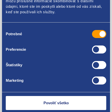
môžu príslušné informácie skombinovať s ďalšími
údajmi, ktoré ste im poskytli alebo ktoré od vás získali,
Použiteľné pre vozidlá
keď ste používali ich služby.
Škoda Fabia I 1999-2007
Výber
Potrebné
súhlasu
Za kvalitu ručíme!
Preferencie
Štatistiky
Marketing
Nie ste spokojní? Vyriešime to!
Tovar môžete vrátiť do 60 dní od
zakúpenia. Alebo vám pošleme náhradu.
Povoliť všetko