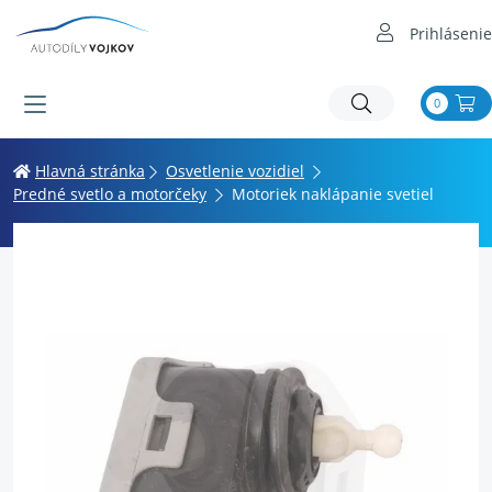
Prihlásenie
0
Hlavná stránka
Osvetlenie vozidiel
Predné svetlo a motorčeky
Motoriek naklápanie svetiel