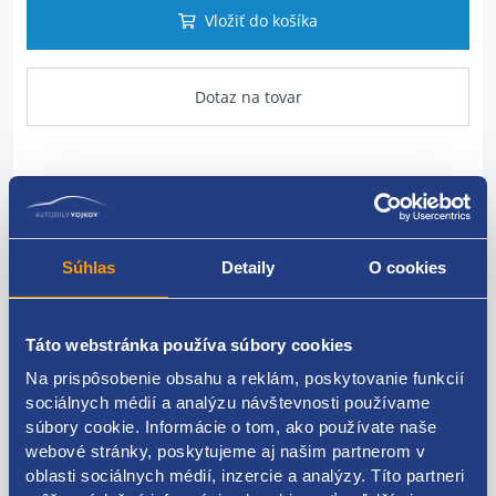
Vložiť do košíka
Dotaz na tovar
Popis produktu
Morek naklápanie svetiel
Súhlas
Detaily
O cookies
ŠKODA original: 6Y0941295
Táto webstránka používa súbory cookies
Na prispôsobenie obsahu a reklám, poskytovanie funkcií
sociálnych médií a analýzu návštevnosti používame
Kódy produktov
súbory cookie. Informácie o tom, ako používate naše
webové stránky, poskytujeme aj našim partnerom v
oblasti sociálnych médií, inzercie a analýzy. Títo partneri
6Y0941295