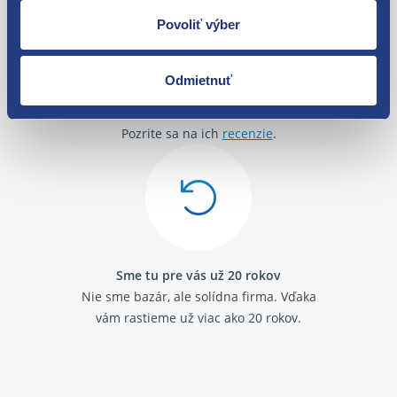
Povoliť výber
Odmietnuť
O svojich zákazníkov sa staráme
Máme tisíce spokojných zákazníkov.
Pozrite sa na ich
recenzie
.
Sme tu pre vás už 20 rokov
Nie sme bazár, ale solídna firma.
Vďaka
vám rastieme už viac ako 20 rokov.