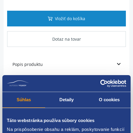
Vložiť do košíka
Dotaz na tovar
Popis produktu
Tlmič perovania komplet
umiestnenia: zadné
Súhlas
Detaily
O cookies
strana: ľavá = pravá
komplet: tlmič, doraz, uloženie
Táto webstránka používa súbory cookies
Na prispôsobenie obsahu a reklám, poskytovanie funkcií
ŠKODA original: 6C0513025AL 6Q0513025P