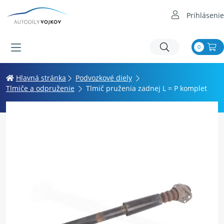
Prihlásenie
0
Hlavná stránka
Podvozkové diely
Tlmiče a odpruženie
Tlmič pruženia zadnej L = P komplet