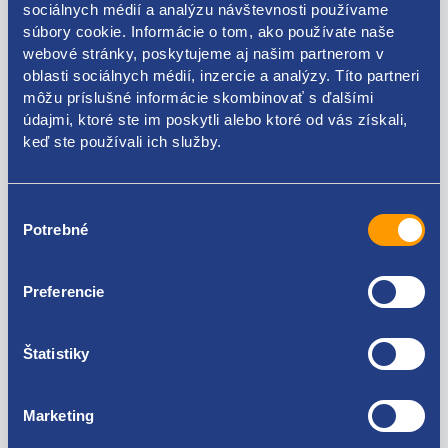
sociálnych médií a analýzu návštevnosti používame
6C0513025AK
súbory cookie. Informácie o tom, ako používate naše
webové stránky, poskytujeme aj našim partnerom v
oblasti sociálnych médií, inzercie a analýzy. Títo partneri
môžu príslušné informácie skombinovať s ďalšími
Kódy produktov
údajmi, ktoré ste im poskytli alebo ktoré od vás získali,
keď ste používali ich služby.
6C0513025AL 6Q0513025P 6C0513025AK
Výber
Použiteľné pre vozidlá
Potrebné
súhlasu
Škoda Fabia I 1999-2007
Preferencie
Škoda Fabia II 2006-2014
Škoda Fabia III 2014-
Za kvalitu ručíme!
Seat Cordoba II 2002 - 2009
Štatistiky
Marketing