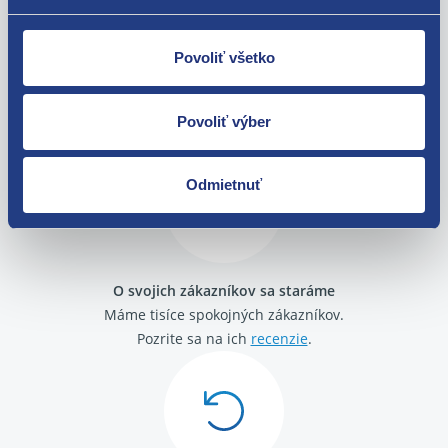
Povoliť všetko
Nie ste spokojní? Vyriešime to!
Tovar môžete vrátiť do 60 dní od
Povoliť výber
zakúpenia. Alebo vám pošleme náhradu.
Odmietnuť
O svojich zákazníkov sa staráme
Máme tisíce spokojných zákazníkov.
Pozrite sa na ich
recenzie
.