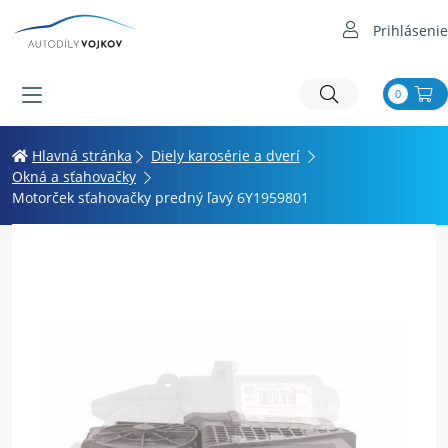
Prihlásenie
0
Hlavná stránka
Diely karosérie a dverí
Okná a sťahovačky
Motorček sťahovačky predný ľavý 6Y1959801