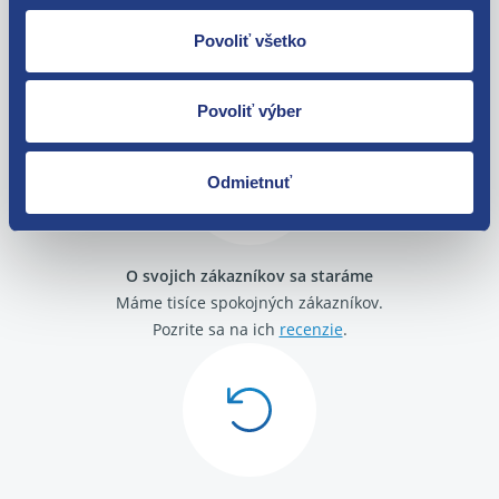
Povoliť všetko
Nie ste spokojní? Vyriešime to!
Tovar môžete vrátiť do 60 dní od
zakúpenia. Alebo vám pošleme náhradu.
Povoliť výber
Odmietnuť
O svojich zákazníkov sa staráme
Máme tisíce spokojných zákazníkov.
Pozrite sa na ich
recenzie
.