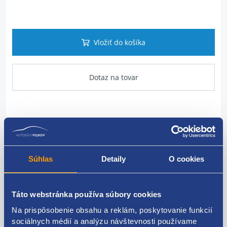
Vložiť do košíka
Dotaz na tovar
Popis produktu
Motorček sťahovačky
Súhlas
Detaily
O cookies
umiestnenie: predné
strana: ľavá
Táto webstránka používa súbory cookies
Na prispôsobenie obsahu a reklám, poskytovanie funkcií
VAG originál: 6Y1959801
sociálnych médií a analýzu návštevnosti používame