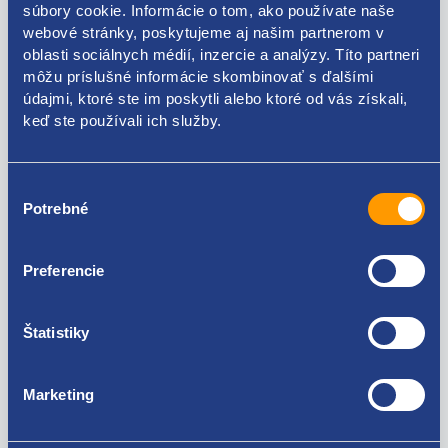
súbory cookie. Informácie o tom, ako používate naše
webové stránky, poskytujeme aj našim partnerom v
oblasti sociálnych médií, inzercie a analýzy. Títo partneri
Kódy produktov
môžu príslušné informácie skombinovať s ďalšími
údajmi, ktoré ste im poskytli alebo ktoré od vás získali,
keď ste používali ich služby.
6Y1959801
Použiteľné pre vozidlá
Výber
Potrebné
súhlasu
Škoda Fabia I 1999-2007
Škoda Fabia II 2006-2014
Preferencie
Za kvalitu ručíme!
Štatistiky
Marketing