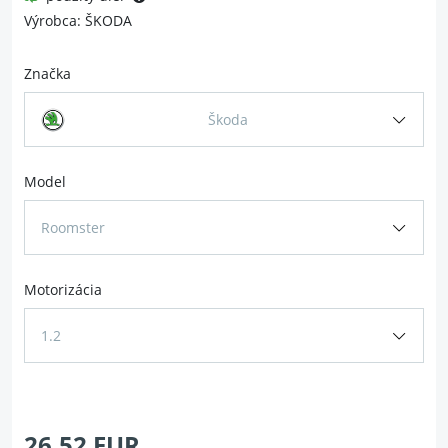
Výrobca: ŠKODA
Značka
Škoda
Model
Roomster
Motorizácia
1.2
26.52 EUR