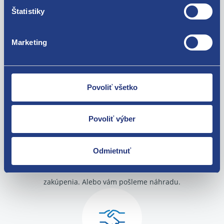
Použiteľné pre vozidlá
Štatistiky
Škoda Fabia I 1999-2007 1.2 6V (40kw)
Marketing
Škoda Fabia I 1999-2007 1.4
Škoda Fabia I 1999-2007 1.4 16V
Za kvalitu ručíme!
Škoda Fabia I 1999-2007 1.9 SDI
Škoda Fabia II 2006-2014 1.2
Škoda Fabia II 2006-2014 1.2 12V
Povoliť všetko
Škoda Fabia II 2006-2014 1.4
Škoda Fabia II 2006-2014 1.4 LPG
Škoda Fabia II 2006-2014 1.6
Povoliť výber
Škoda Roomster 1.2
Škoda Roomster 1.4
Škoda Roomster 1.6
Odmietnuť
Nie ste spokojní? Vyriešime to!
Škoda Fabia I 1999-2007 1.2 12V (47kW)
Seat Ibiza III 2002 - 2009 1.2
Tovar môžete vrátiť do 60 dní od
Seat Ibiza III 2002 - 2009 1.2 12V
zakúpenia. Alebo vám pošleme náhradu.
Seat Cordoba II 2002 - 2009 1.2
Seat Cordoba II 2002 - 2009 1.2 16V