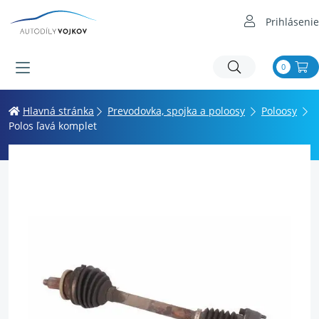
Prihlásenie
0
Hlavná stránka
Prevodovka, spojka a poloosy
Poloosy
Polos ľavá komplet