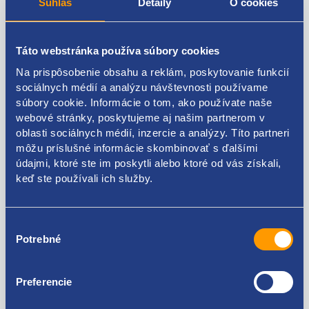
Súhlas
Detaily
O cookies
Popis produktu
Táto webstránka používa súbory cookies
POLOS
Na prispôsobenie obsahu a reklám, poskytovanie funkcií
strana: ľavá
sociálnych médií a analýzu návštevnosti používame
súbory cookie. Informácie o tom, ako používate naše
komplet: s kĺbmi
webové stránky, poskytujeme aj našim partnerom v
oblasti sociálnych médií, inzercie a analýzy. Títo partneri
ŠKODA original: 6Q0407271AT 6Q0407271AK
môžu príslušné informácie skombinovať s ďalšími
6Q0407271AL 6Q0407451X 6QE407271G 6Q0407451EX
údajmi, ktoré ste im poskytli alebo ktoré od vás získali,
6Q0407451EV
keď ste používali ich služby.
Výber
Potrebné
súhlasu
Kódy produktov
Preferencie
6Q0407271AT 6Q0407271AK 6Q0407271AL
6Q0407451X 6QE407271G 6Q0407451EX 6Q0407451EV