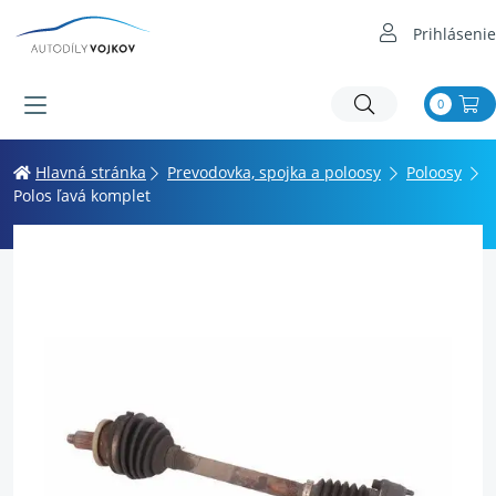
Prihlásenie
0
Hlavná stránka
Prevodovka, spojka a poloosy
Poloosy
Polos ľavá komplet