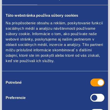
POLOS
Táto webstránka používa súbory cookies
Na prispôsobenie obsahu a reklám, poskytovanie funkcií
strana: ľavá
sociálnych médií a analýzu návštevnosti používame
komplet: s kĺbmi
súbory cookie. Informácie o tom, ako používate naše
webové stránky, poskytujeme aj našim partnerom v
ŠKODA original: 6Q0407271AT 6Q0407271AK
oblasti sociálnych médií, inzercie a analýzy. Títo partneri
6Q0407271AL 6Q0407451X 6QE407271G 6Q0407451EX
môžu príslušné informácie skombinovať s ďalšími
6Q0407451EV
údajmi, ktoré ste im poskytli alebo ktoré od vás získali,
keď ste používali ich služby.
Výber
Kódy produktov
Potrebné
súhlasu
6Q0407271AT 6Q0407271AK 6Q0407271AL
Preferencie
6Q0407451X 6QE407271G 6Q0407451EX 6Q0407451EV
Použiteľné pre vozidlá