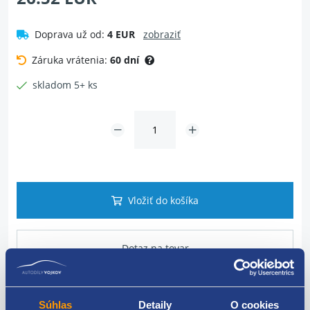
Doprava už od:
4 EUR
zobraziť
Záruka vrátenia:
60 dní
skladom 5+ ks
Vložiť do košíka
Dotaz na tovar
Súhlas
Detaily
O cookies
Popis produktu