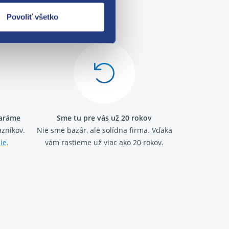
me!
Povoliť všetko
taráme
Sme tu pre vás už 20 rokov
zníkov.
Nie sme bazár, ale solídna firma.
Vďaka
ie
.
vám rastieme už viac ako 20 rokov.