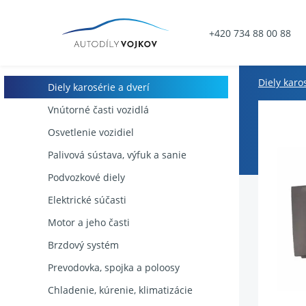
+420 734 88 00 88
Diely karo
Diely karosérie a dverí
Vnútorné časti vozidlá
Osvetlenie vozidiel
Palivová sústava, výfuk a sanie
Podvozkové diely
Elektrické súčasti
Motor a jeho časti
Brzdový systém
Prevodovka, spojka a poloosy
Chladenie, kúrenie, klimatizácie