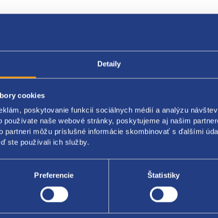
Popis produktu
Kódy produktov
Detaily
bory cookies
ka hmlovky
eklám, poskytovanie funkcií sociálnych médií a analýzu návšte
a: ľavá
o používate naše webové stránky, poskytujeme aj našim partner
to partneri môžu príslušné informácie skombinovať s ďalšími údaj
l: do roku 2004
ď ste používali ich služby.
A original: 6Y0853665 6Y0853665B
Preferencie
Štatistiky