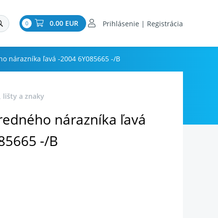
0.00 EUR
Prihlásenie | Registrácia
0
o nárazníka ľavá -2004 6Y085665 -/B
 lišty a znaky
redného nárazníka ľavá
85665 -/B