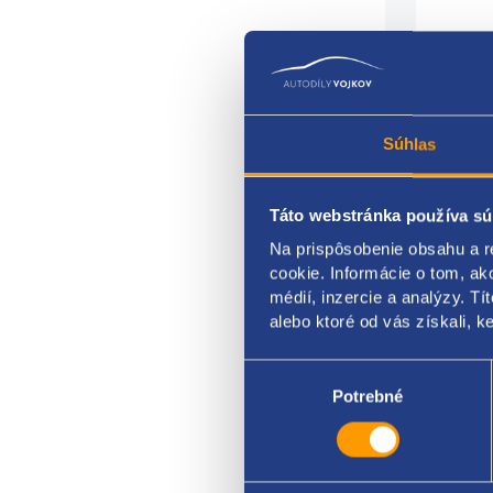
Súhlas
Táto webstránka používa sú
Kryt
Na prispôsobenie obsahu a r
stran
cookie. Informácie o tom, ak
médií, inzercie a analýzy. Tí
mode
alebo ktoré od vás získali, ke
ŠKOD
Výber
súhlasu
Potrebné