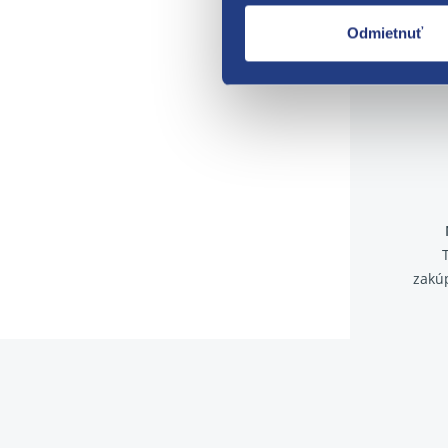
Odmietnuť
zakú