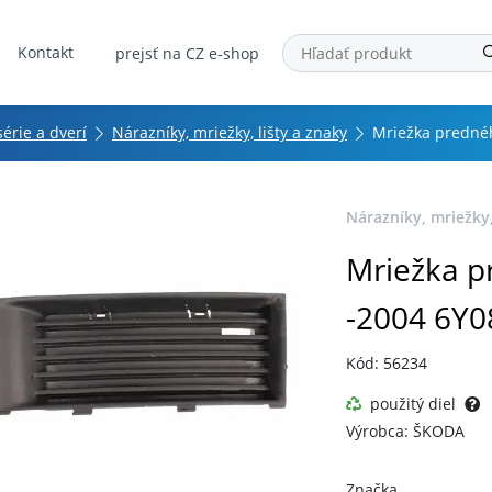
Kontakt
prejsť na CZ e-shop
série a dverí
Nárazníky, mriežky, lišty a znaky
Mriežka prednéh
Nárazníky, mriežky,
Mriežka p
-2004 6Y0
Kód: 56234
použitý diel
Výrobca: ŠKODA
Značka