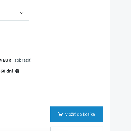
4 EUR
zobraziť
:
60 dní
Vložiť do košíka