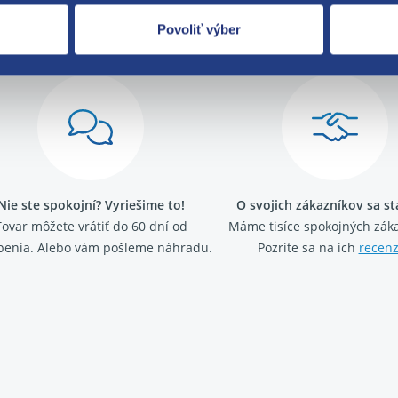
Za kvalitu ručí
Povoliť výber
Nie ste spokojní? Vyriešime to!
O svojich zákazníkov sa s
Tovar môžete vrátiť do 60 dní od
Máme tisíce spokojných záka
penia. Alebo vám pošleme náhradu.
Pozrite sa na ich
recenz