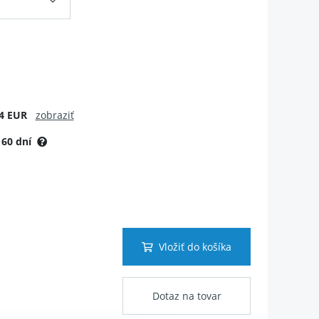
4 EUR
zobraziť
:
60 dní
Vložiť do košíka
Dotaz na tovar