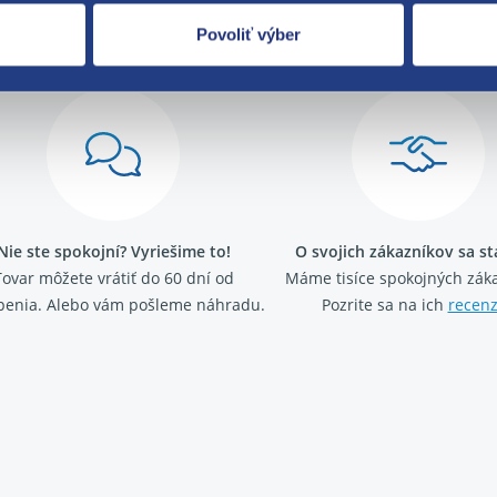
Za kvalitu ručí
Povoliť výber
Nie ste spokojní? Vyriešime to!
O svojich zákazníkov sa s
Tovar môžete vrátiť do 60 dní od
Máme tisíce spokojných záka
penia. Alebo vám pošleme náhradu.
Pozrite sa na ich
recenz