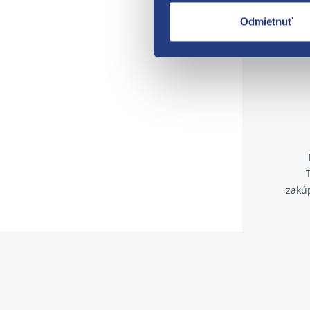
Odmietnuť
zakú