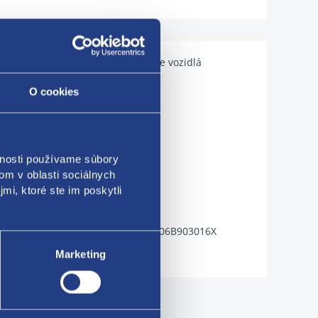
Použiteľné pre vozidlá
O cookies
vnosti používame súbory
om v oblasti sociálnych
mi, ktoré ste im poskytli
03017X 06B903016C 06B903016CX 06B903016X
Marketing