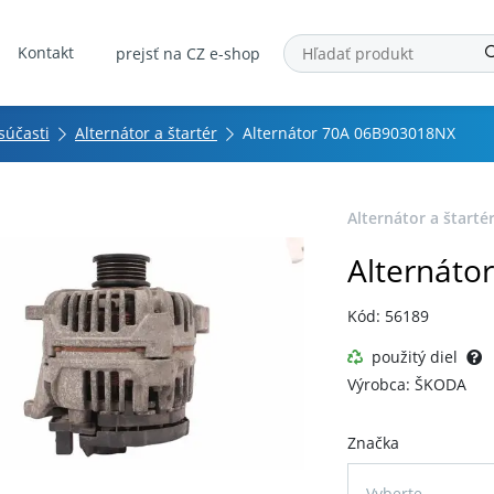
Kontakt
prejsť na CZ e-shop
 súčasti
Alternátor a štartér
Alternátor 70A 06B903018NX
Alternátor a štarté
Alternáto
Kód: 56189
použitý diel
Výrobca: ŠKODA
Značka
Vyberte