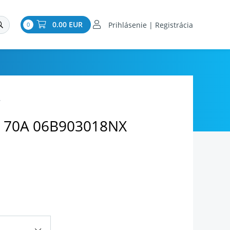
0.00 EUR
Prihlásenie | Registrácia
0
r
r 70A 06B903018NX