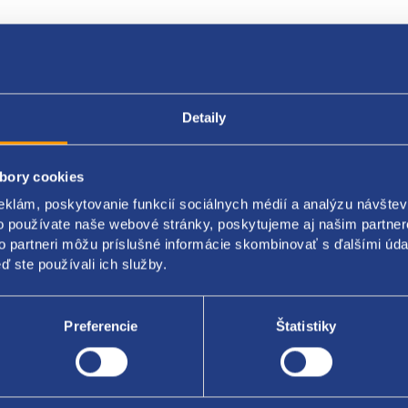
Popis produktu
Kódy produktov
Detaily
nátor
bory cookies
ací prúd: 70 A
eklám, poskytovanie funkcií sociálnych médií a analýzu návšte
ie: 14V
o používate naše webové stránky, poskytujeme aj našim partner
to partneri môžu príslušné informácie skombinovať s ďalšími údaj
nica: PV5x50 mm
ď ste používali ich služby.
original: 06B903018NX 047903015Q 047903015QX 047903017 0479
Preferencie
Štatistiky