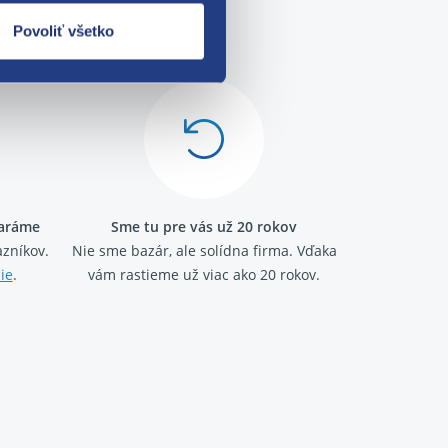
me!
Povoliť všetko
taráme
Sme tu pre vás už 20 rokov
zníkov.
Nie sme bazár, ale solídna firma.
Vďaka
ie
.
vám rastieme už viac ako 20 rokov.