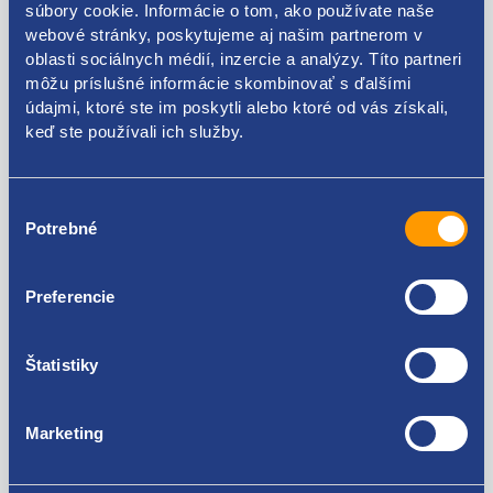
súbory cookie. Informácie o tom, ako používate naše
webové stránky, poskytujeme aj našim partnerom v
oblasti sociálnych médií, inzercie a analýzy. Títo partneri
Kódy produktov
môžu príslušné informácie skombinovať s ďalšími
údajmi, ktoré ste im poskytli alebo ktoré od vás získali,
keď ste používali ich služby.
1U4839099A 1U4839099B 1U4839099C 1U4839099
Použiteľné pre vozidlá
Výber
Potrebné
súhlasu
Škoda Fabia I 1999-2007
Škoda Octavia I 1996-2010
Preferencie
Za kvalitu ručíme!
Štatistiky
Marketing