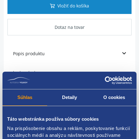
Vložiť do košíka
Dotaz na tovar
Popis produktu
lanko zámku
umiestnenia: zadné
Súhlas
Detaily
O cookies
strana: ľavá = pravá
počet kusov: 1
Táto webstránka používa súbory cookies
ŠKODA original: 1U4839099A 1U4839099B
Na prispôsobenie obsahu a reklám, poskytovanie funkcií
1U4839099C 1U4839099
sociálnych médií a analýzu návštevnosti používame