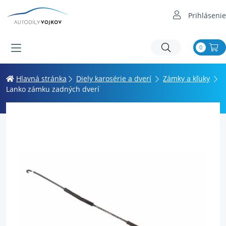
Prihlásenie
0
Hlavná stránka
Diely karosérie a dverí
Zámky a kľuky
Lanko zámku zadných dverí