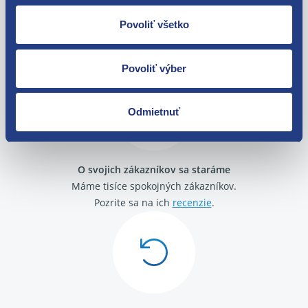
Povoliť všetko
Nie ste spokojní? Vyriešime to!
Tovar môžete vrátiť do 60 dní od
zakúpenia. Alebo vám pošleme náhradu.
Povoliť výber
Odmietnuť
O svojich zákazníkov sa staráme
Máme tisíce spokojných zákazníkov.
Pozrite sa na ich
recenzie
.