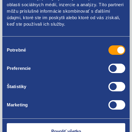
oblasti sociálnych médií, inzercie a analýzy. Títo partneri
môžu príslušné informácie skombinovať s ďalšími
527002330R
údajmi, ktoré ste im poskytli alebo ktoré od vás získali,
keď ste používali ich služby.
Použiteľné pre vozidlá
Výber
Renault Laguna coupé 2008 - 2015
Potrebné
súhlasu
Renault Laguna III 2007 - 2010
Renault Laguna III 2010 - 2015
Za kvalitu ručíme!
Preferencie
Štatistiky
Marketing
Nie ste spokojní? Vyriešime to!
Tovar môžete vrátiť do 60 dní od
Povoliť všetko