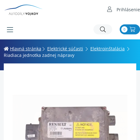
Prihlásenie
0
Hlavná stránka
Elektrické súčasti
Elektroinštalácia
Riadiaca jednotka zadnej nápravy