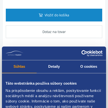
Vložiť do košíka
Dotaz na tovar
Popis produktu
Súhlas
Detaily
O cookies
riadiaca jednotka zadnej nápravy
originálne číslo Renault
527002330R
Táto webstránka používa súbory cookies
Na prispôsobenie obsahu a reklám, poskytovanie funkcií
sociálnych médií a analýzu návštevnosti používame
súbory cookie. Informácie o tom, ako používate naše
webové stránky, poskytujeme aj našim partnerom v
Kódy produktov