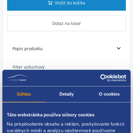
Vložiť do košíka
Dotaz na tovar
Popis produktu
Filter vzduchový
dĺžka: 365 mm
šírka: 185 mm
Súhlas
Detaily
O cookies
výška: 57 mm
typ: vložka filtra
Táto webstránka používa súbory cookies
Na prispôsobenie obsahu a reklám, poskytovanie funkcií
OEM číslo: 1J0129620A
sociálnych médií a analýzu návštevnosti používame