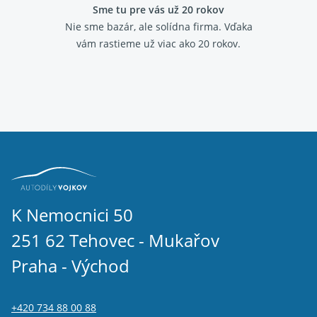
Sme tu pre vás už 20 rokov
Volkswagen Bora 1.6
Nie sme bazár, ale solídna firma.
Vďaka
Volkswagen Bora 1.6 16V
vám rastieme už viac ako 20 rokov.
Volkswagen Bora 1.8
Volkswagen Bora 2.0
Volkswagen Bora 2.3 V5
Volkswagen Bora 2.8 V6
Volkswagen Bora 1.9 TDI
Škoda Octavia I 1996-2010 1.8T
Volkswagen Golf IV 1997 - 2007 1.8T
Seat Toledo II 1998 - 2006 1.8T
Volkswagen Bora 1.8T
Seat Leon I 1999 - 2006 1.8T
K Nemocnici 50
251 62 Tehovec - Mukařov
Praha - Východ
+420 734 88 00 88