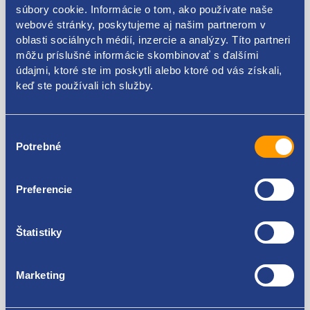
súbory cookie. Informácie o tom, ako používate naše
webové stránky, poskytujeme aj našim partnerom v
oblasti sociálnych médií, inzercie a analýzy. Títo partneri
môžu príslušné informácie skombinovať s ďalšími
Kódy produktov
údajmi, ktoré ste im poskytli alebo ktoré od vás získali,
keď ste používali ich služby.
1J0129620A
Použiteľné pre vozidlá
Výber
Potrebné
súhlasu
Škoda Octavia I 1996-2010 1.4
Škoda Octavia I 1996-2010 1.6
Preferencie
Škoda Octavia I 1996-2010 1.8
Za kvalitu ručíme!
Škoda Octavia I 1996-2010 2.0
Škoda Octavia I 1996-2010 1.9 SDI
Štatistiky
Škoda Octavia I 1996-2010 1.9 TDI
Seat Toledo II 1998 - 2006 1.6
Seat Toledo II 1998 - 2006 1.8 20V
Marketing
Seat Toledo II 1998 - 2006 2.3 V5
Seat Toledo II 1998 - 2006 1.9 TDI