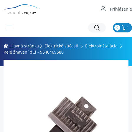
Prihlásenie
0
Hlavná stránka
Elektrické súčasti
Elektroinštalácia
Relé žhavení dCi - 9640469680