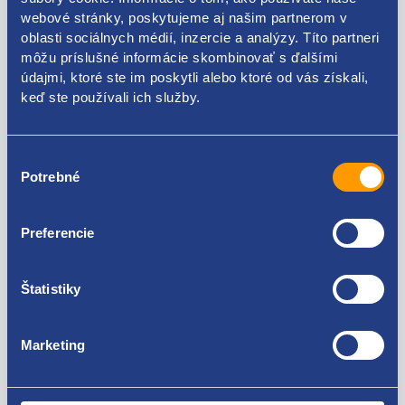
webové stránky, poskytujeme aj našim partnerom v
oblasti sociálnych médií, inzercie a analýzy. Títo partneri
Kódy produktov
môžu príslušné informácie skombinovať s ďalšími
údajmi, ktoré ste im poskytli alebo ktoré od vás získali,
keď ste používali ich služby.
9640469680
Použiteľné pre vozidlá
Výber
Potrebné
súhlasu
Dacia Duster 2010 - 2017 1.5 dCi - K9K
Dacia Logan 2004 - 2008 1.5 dCi - K9K
Dacia Logan 2008 - 2013 1.5 dCi - K9K
Preferencie
Za kvalitu ručíme!
Dacia Sandero 2008 - 2012 1.5 dCi - K9K
Renault Kangoo II 2008 - 1.5 dCi - K9K
Renault Koleos I 2008- 2.0 dCi - M9R
Štatistiky
Renault Laguna III 2007 - 2010 2.0 dCi - M9R
Renault Master 1997 - 2003 2.5 dCi - G9U
Renault Master II 2003 - 2010 2.5 dCi - G9U
Marketing
Renault Mégane II 2003 - 2005 1.5 dCi - K9K
Renault Mégane II 2003 - 2005 1.9 dCi - F9Q
Renault Mégane II 2006 - 2008 1.5 dCi - K9K