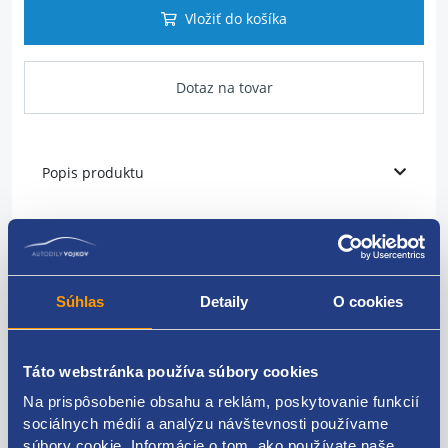
Vložiť do košíka
Dotaz na tovar
Popis produktu
relé žeravenia
napätie [V] 12
Súhlas
Detaily
O cookies
počet pólov 7
originálne číslo
Táto webstránka používa súbory cookies
9640469680
Na prispôsobenie obsahu a reklám, poskytovanie funkcií
sociálnych médií a analýzu návštevnosti používame
súbory cookie. Informácie o tom, ako používate naše