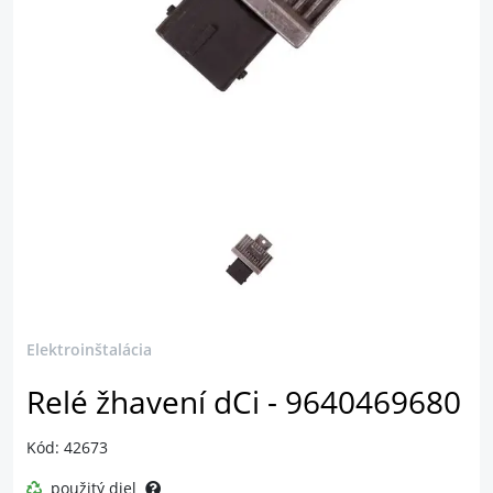
Elektroinštalácia
Relé žhavení dCi - 9640469680
Kód: 42673
použitý diel