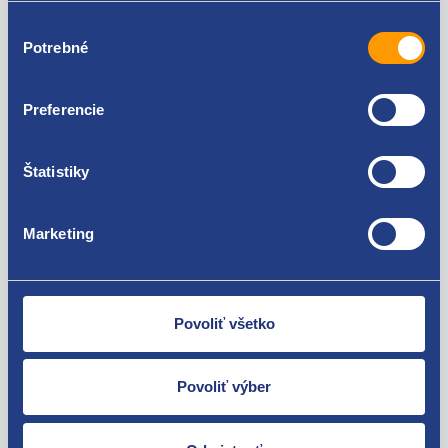
Renault Espace IV 2006 - 2015
Renault Kangoo II 2008 -
Výber
Renault Laguna II 2001 - 2005
Potrebné
súhlasu
Renault Laguna II 2005 - 2007
Renault Mégane II 2003 - 2005
Renault Mégane II 2006 - 2008
Preferencie
Renault Scenic 1999 - 2003
Renault Scenic II 2003 - 2009
Nie ste spokojní? Vyriešime to!
Renault Vel Satis
Štatistiky
Tovar môžete vrátiť do 60 dní od
zakúpenia. Alebo vám pošleme náhradu.
Marketing
Povoliť všetko
O svojich zákazníkov sa staráme
Povoliť výber
Máme tisíce spokojných zákazníkov.
Pozrite sa na ich
recenzie
.