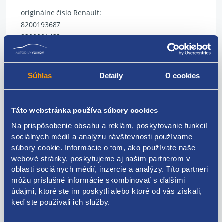
originálne číslo Renault:
8200193687
8200001433
8200069123
Súhlas
Detaily
O cookies
Kódy produktov
Táto webstránka používa súbory cookies
Na prispôsobenie obsahu a reklám, poskytovanie funkcií
8200193687 8200001433 8200069123
sociálnych médií a analýzu návštevnosti používame
súbory cookie. Informácie o tom, ako používate naše
Použiteľné pre vozidlá
webové stránky, poskytujeme aj našim partnerom v
oblasti sociálnych médií, inzercie a analýzy. Títo partneri
môžu príslušné informácie skombinovať s ďalšími
Dacia Logan 2004 - 2008
Dacia Logan 2008 - 2013
údajmi, ktoré ste im poskytli alebo ktoré od vás získali,
Renault Clio III 2005 - 2009
keď ste používali ich služby.
Za kvalitu ručíme!
Renault Espace IV 2002 - 2006