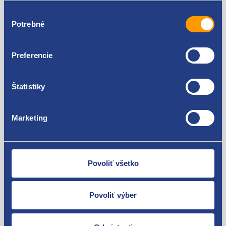
Výber
Potrebné
súhlasu
Preferencie
Nie ste spokojní? Vyriešime to!
Štatistiky
Tovar môžete vrátiť do 60 dní od
zakúpenia. Alebo vám pošleme náhradu.
Marketing
Povoliť všetko
O svojich zákazníkov sa staráme
Povoliť výber
Máme tisíce spokojných zákazníkov.
Pozrite sa na ich
recenzie
.