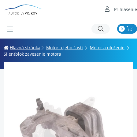
Prihlásenie
0
Hlavná stránka
Motor a jeho časti
Motor a uloženie
Silentblok zavesenie motora