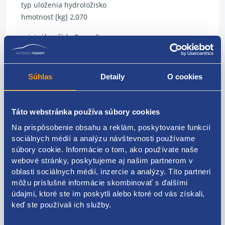
typ uloženia hydroložisko
hmotnosť [kg] 2,070
originálne číslo Renault
112105188R
Súhlas
Detaily
O cookies
Kódy produktov
Táto webstránka používa súbory cookies
Na prispôsobenie obsahu a reklám, poskytovanie funkcií
112105188R
sociálnych médií a analýzu návštevnosti používame
súbory cookie. Informácie o tom, ako používate naše
Použiteľné pre vozidlá
webové stránky, poskytujeme aj našim partnerom v
oblasti sociálnych médií, inzercie a analýzy. Títo partneri
môžu príslušné informácie skombinovať s ďalšími
Renault Fluence 1.5 dCi - K9K
Renault Mégane III 2008 - 2015 1.5 dCi - K9K
údajmi, ktoré ste im poskytli alebo ktoré od vás získali,
Renault Scenic III 2009 - 2016 1.5 dCi - K9K
keď ste používali ich služby.
Za kvalitu ručíme!