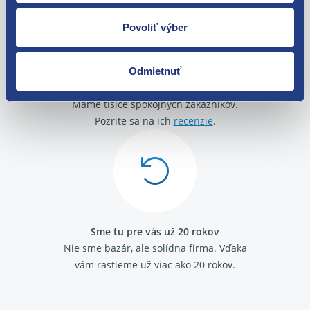
Povoliť výber
Odmietnuť
O svojich zákazníkov sa staráme
Máme tisíce spokojných zákazníkov.
Pozrite sa na ich
recenzie
.
Sme tu pre vás už 20 rokov
Nie sme bazár, ale solídna firma.
Vďaka
vám rastieme už viac ako 20 rokov.