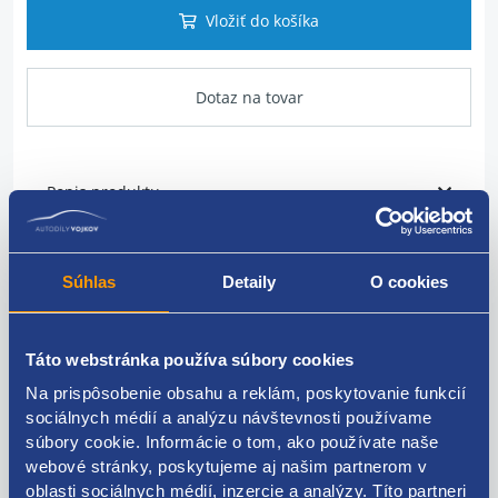
Vložiť do košíka
Dotaz na tovar
Popis produktu
pravá predná hmlovka
Súhlas
Detaily
O cookies
originálne číslo Renault:
8200002470
Táto webstránka používa súbory cookies
Na prispôsobenie obsahu a reklám, poskytovanie funkcií
sociálnych médií a analýzu návštevnosti používame
súbory cookie. Informácie o tom, ako používate naše
Kódy produktov
webové stránky, poskytujeme aj našim partnerom v
oblasti sociálnych médií, inzercie a analýzy. Títo partneri