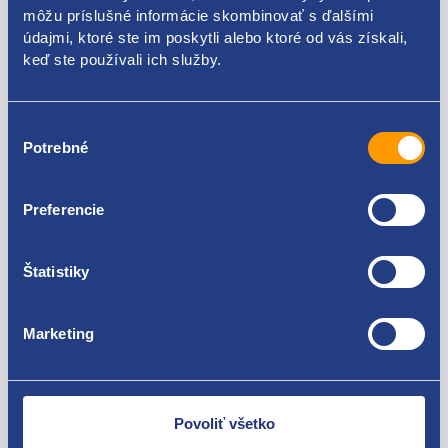
8200002470
môžu príslušné informácie skombinovať s ďalšími
údajmi, ktoré ste im poskytli alebo ktoré od vás získali,
Použiteľné pre vozidlá
keď ste používali ich služby.
Renault Clio II 2001 - 2005
Výber
Renault Clio III 2005 - 2009
Potrebné
súhlasu
Renault Clio III 2009 - 2012
Za kvalitu ručíme!
Renault Espace IV 2002 - 2006
Renault Espace IV 2006 - 2015
Preferencie
Renault Koleos I 2008-
Renault Laguna coupé 2008 - 2015
Renault Laguna II 2001 - 2005
Štatistiky
Renault Master III 2010 -
Renault Modus 2004 - 2008
Renault Modus/G. Modus 2008 - 2012
Marketing
Renault Thalia 2001 - 2008
Nie ste spokojní? Vyriešime to!
Renault Vel Satis
Opel Movano (B) 2010 - 2021
Tovar môžete vrátiť do 60 dní od
zakúpenia. Alebo vám pošleme náhradu.
Povoliť všetko