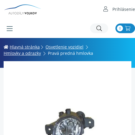
Prihlásenie
0
Hlavná stránka
Osvetlenie vozidiel
Hmlovky a odrazky
Pravá predná hmlovka