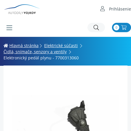
Prihlásenie
0
Hlavná stránka
Elektrické súčasti
Čidlá, snímače, senzory a ventily
Elektronický pedál plynu - 7700313060