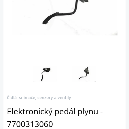
Čidlá, snímače, senzory a ventily
Elektronický pedál plynu -
7700313060