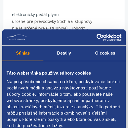
elektronický pedál plynu
určené pre prevodovky 5tich a 6-stupňový
nie je určené pre 6-stupňovú ,, robotiz ,,
Renault
7700313060
Súhlas
Detaily
O cookies
Táto webstránka používa súbory cookies
Kódy produktov
Na prispôsobenie obsahu a reklám, poskytovanie funkcií
sociálnych médií a analýzu návštevnosti používame
7700313060
súbory cookie. Informácie o tom, ako používate naše
webové stránky, poskytujeme aj našim partnerom v
Použiteľné pre vozidlá
oblasti sociálnych médií, inzercie a analýzy. Títo partneri
môžu príslušné informácie skombinovať s ďalšími
údajmi, ktoré ste im poskytli alebo ktoré od vás získali,
Renault Trafic II 2001 - 2006 1.9 dCi - F9Q
keď ste používali ich služby.