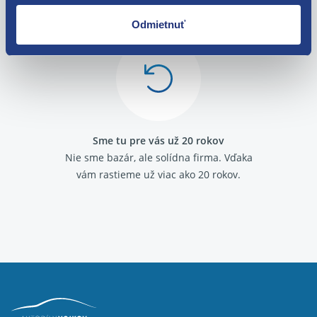
Máme tisíce spokojných zákazníkov.
Odmietnuť
Pozrite sa na ich
recenzie
.
Sme tu pre vás už 20 rokov
Nie sme bazár, ale solídna firma.
Vďaka
vám rastieme už viac ako 20 rokov.