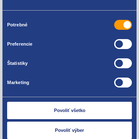
Renault Trafic II 2001 - 2006 2.5 dCi - G9U
Renault Trafic II 2006 - 2014 1.9 dCi - F9Q
Za kvalitu ručíme!
Renault Trafic II 2006 - 2014 2.0 dCi - M9R
Výber
Renault Trafic II 2006 - 2014 2.5 dCi - G9U
Potrebné
súhlasu
Opel Vivaro (A) 2001 - 2014 1.9 DTI
Opel Vivaro (A) 2001 - 2014 2.0 CDTI
Opel Vivaro (A) 2001 - 2014 2.5 CDTI
Preferencie
Štatistiky
Nie ste spokojní? Vyriešime to!
Tovar môžete vrátiť do 60 dní od
Marketing
zakúpenia. Alebo vám pošleme náhradu.
Povoliť všetko
Povoliť výber
O svojich zákazníkov sa staráme