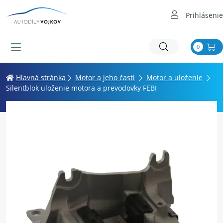
Prihlásenie
0
Hlavná stránka
Motor a jeho časti
Motor a uloženie
Silentblok uloženie motora a prevodovky FEBI