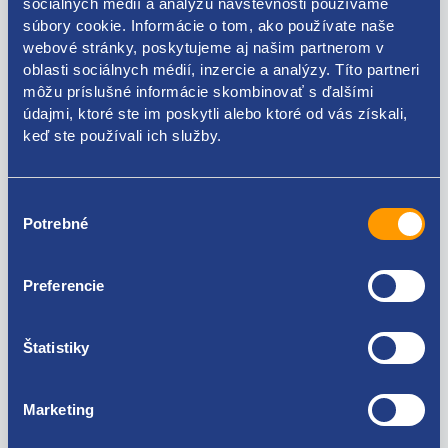
112206729R
sociálnych médií a analýzu návštevnosti používame
súbory cookie. Informácie o tom, ako používate naše
webové stránky, poskytujeme aj našim partnerom v
oblasti sociálnych médií, inzercie a analýzy. Títo partneri
môžu príslušné informácie skombinovať s ďalšími
Kódy produktov
údajmi, ktoré ste im poskytli alebo ktoré od vás získali,
keď ste používali ich služby.
112200014R 112206729R
Výber
Použiteľné pre vozidlá
Potrebné
súhlasu
Renault Fluence 1.5 dCi - K9K
Preferencie
Renault Fluence 2.0 16V - F4R
Renault Mégane III 2008 - 2015 1.5 dCi - K9K
Za kvalitu ručíme!
Renault Mégane III 2008 - 2015 1.2 TCe - H5F
Štatistiky
Renault Mégane III 2008 - 2015 1.4 TCe - H4J
Renault Mégane III 2008 - 2015 2.0 TCe - F4R
Renault Mégane III 2008 - 2015 2.0 CVT - M4R
Marketing
Renault Scenic III 2009 - 2016 1.2 TCe - H5F
Renault Scenic III 2009 - 2016 1.4 TCe - H4J