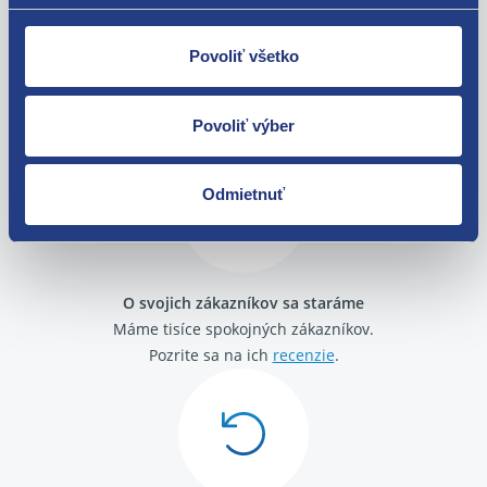
Renault Scenic III 2009 - 2016 1.5 dCi - K9K
Povoliť všetko
Nie ste spokojní? Vyriešime to!
Tovar môžete vrátiť do 60 dní od
Povoliť výber
zakúpenia. Alebo vám pošleme náhradu.
Odmietnuť
O svojich zákazníkov sa staráme
Máme tisíce spokojných zákazníkov.
Pozrite sa na ich
recenzie
.