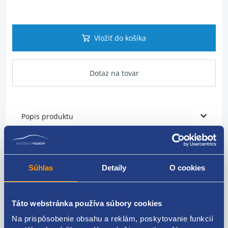
Vložiť do košíka
Dotaz na tovar
Popis produktu
materiál Guma / kovový
montovacie strana ľavá
Súhlas
Detaily
O cookies
typ uložeíi gumo-kovove ložisko
hmotnosť (v kg) 1,280
Táto webstránka používa súbory cookies
originálne číslo Renault
112200014R
Na prispôsobenie obsahu a reklám, poskytovanie funkcií