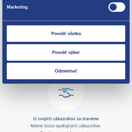
Fiat Panda 2003- 1.2 8V
Marketing
Fiat Panda 2003- 1.3 MultiJet
Povoliť všetko
Povoliť výber
Nie ste spokojní? Vyriešime to!
Tovar môžete vrátiť do 60 dní od
Odmietnuť
zakúpenia. Alebo vám pošleme náhradu.
O svojich zákazníkov sa staráme
Máme tisíce spokojných zákazníkov.