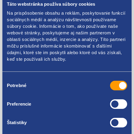
Táto webstránka používa súbory cookies
fiat
Na prispôsobenie obsahu a reklám, poskytovanie funkcií
sociálnych médií a analýzu návštevnosti používame
51732681
súbory cookie. Informácie o tom, ako používate naše
webové stránky, poskytujeme aj našim partnerom v
51739522
oblasti sociálnych médií, inzercie a analýzy. Títo partneri
môžu príslušné informácie skombinovať s ďalšími
údajmi, ktoré ste im poskytli alebo ktoré od vás získali,
keď ste používali ich služby.
Kódy produktov
Výber
Potrebné
súhlasu
51732681 51739522
Použiteľné pre vozidlá
Preferencie
Fiat 500 1.2 8V MPI
Štatistiky
Fiat 500 1.4 16V MPI
Fiat Panda 2003- 1.1 8V
Za kvalitu ručíme!