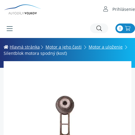
Prihlásenie
0
Hlavná stránka
Motor a jeho časti
Motor a uloženie
Silentblok motora spodný (kosť)