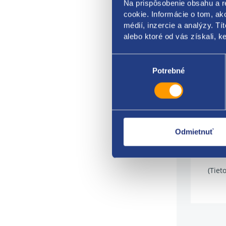
Na prispôsobenie obsahu a r
neob
cookie. Informácie o tom, ak
Príje
médií, inzercie a analýzy. Tí
Pokyn
alebo ktoré od vás získali, ke
každý
Výber
podm
súhlasu
Potrebné
posky
nepla
služi
techn
použi
Odmietnuť
Nastr
(Tiet