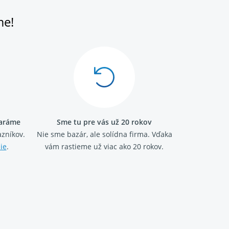
me!
taráme
Sme tu pre vás už 20 rokov
zníkov.
Nie sme bazár, ale solídna firma.
Vďaka
ie
.
vám rastieme už viac ako 20 rokov.