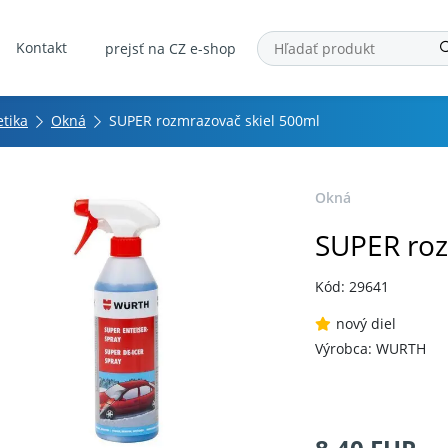
Kontakt
prejsť na CZ e-shop
tika
Okná
SUPER rozmrazovač skiel 500ml
Okná
SUPER roz
Kód: 29641
nový diel
Výrobca: WURTH