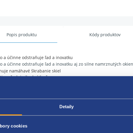
Popis produktu
Kódy produktov
o a účinne odstraňuje ľad a inovatku
o a účinne odstraňuje ľad a inovatku aj zo silne namrznutých okie
nuje namáhavé škrabanie skiel
tie vyžaduje iba krátky čas
ni okná pred opätovným zamrznutím
 výhľad aj vtedy, keď interiér vozidla ešte nedosiahol prevádzkovú 
Detaily
ajúci kompatibilita s rôznymi materiálmi
kodzuje farby, guma ani plasty
bory cookies