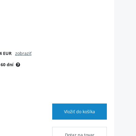
4 EUR
zobraziť
:
60 dní
Vložiť do košíka
Dotaz na tovar