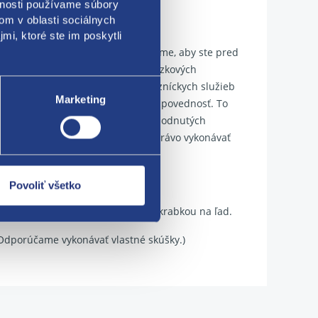
vnosti používame súbory
om v oblasti sociálnych
mi, ktoré ste im poskytli
estoch a skúsenostiach; odporúčame, aby ste pred
 použitia a skladovacích a prevádzkových
naše oddelenie bezplatných zákazníckych služieb
Marketing
nesieme za túto službu žiadnu zodpovednosť. To
 rámci špecifikovaných, zmluvne dohodnutých
ašich produktov. Vyhradzujeme si právo vykonávať
Povoliť všetko
 Potom roztopený sneh odstráňte škrabkou na ľad.
 Odporúčame vykonávať vlastné skúšky.)