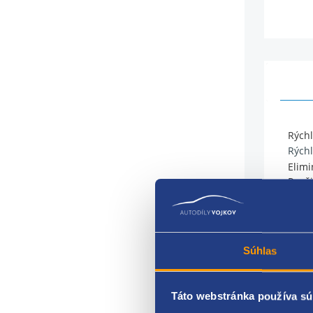
Rýchl
Rýchl
Elimi
Použi
Chrá
Jasný
Súhlas
Vynik
Nepoš
Táto webstránka používa sú