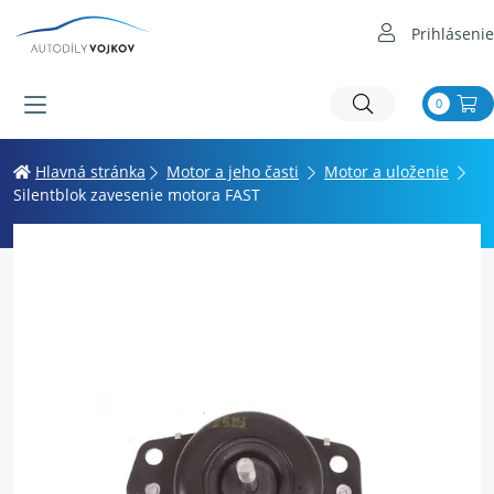
Prihlásenie
0
Hlavná stránka
Motor a jeho časti
Motor a uloženie
Silentblok zavesenie motora FAST