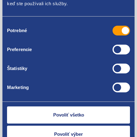
keď ste používali ich služby.
Renault Master 1997 - 2003 2.5 D - S8U
Renault Master 1997 - 2003 2.8 dTi - S9W
Opel Movano (A) 1998 - 2010 2.5 D
Za kvalitu ručíme!
Výber
Opel Movano (A) 1998 - 2010 2.8 DTI
Potrebné
súhlasu
Preferencie
Štatistiky
Nie ste spokojní? Vyriešime to!
Marketing
Tovar môžete vrátiť do 60 dní od
zakúpenia. Alebo vám pošleme náhradu.
Povoliť všetko
Povoliť výber