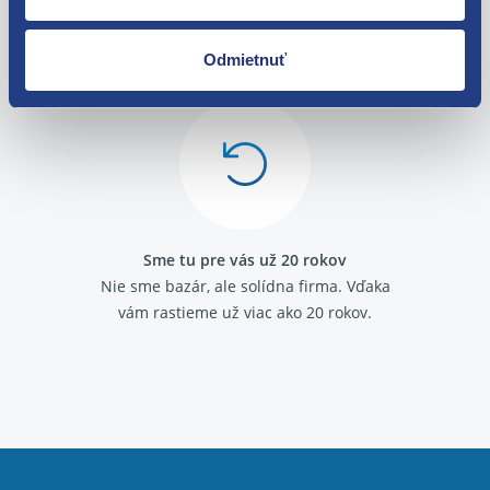
O svojich zákazníkov sa staráme
Máme tisíce spokojných zákazníkov.
Odmietnuť
Pozrite sa na ich
recenzie
.
Sme tu pre vás už 20 rokov
Nie sme bazár, ale solídna firma.
Vďaka
vám rastieme už viac ako 20 rokov.