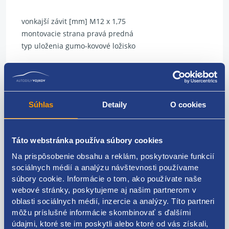
vonkajší závit [mm] M12 x 1,75
montovacie strana pravá predná
typ uloženia gumo-kovové ložisko
originálne číslo Renault
8200022595
7700308750
7700315382
Súhlas
Detaily
O cookies
Táto webstránka používa súbory cookies
Kódy produktov
Na prispôsobenie obsahu a reklám, poskytovanie funkcií
sociálnych médií a analýzu návštevnosti používame
súbory cookie. Informácie o tom, ako používate naše
8200022595 7700308750 7700315382
webové stránky, poskytujeme aj našim partnerom v
oblasti sociálnych médií, inzercie a analýzy. Títo partneri
Použiteľné pre vozidlá
môžu príslušné informácie skombinovať s ďalšími
údajmi, ktoré ste im poskytli alebo ktoré od vás získali,