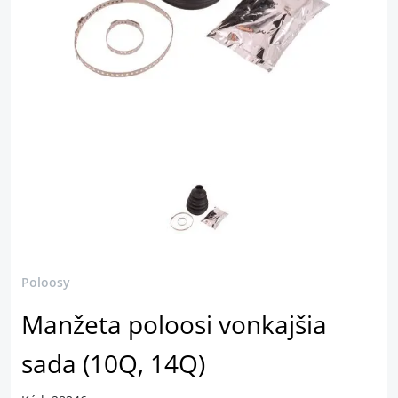
Poloosy
Manžeta poloosi vonkajšia
sada (10Q, 14Q)