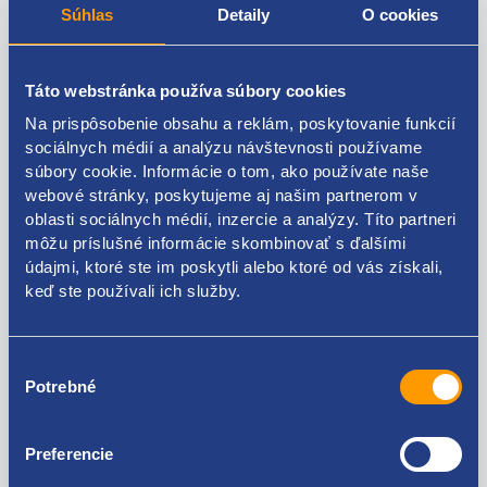
Vnútorný priemer 2 [mm]: 98
Súhlas
Detaily
O cookies
Doplnkové info: pre modely 10Q, 14Q, ( nosnosť 1000
kg, 1400 kg, pre 15 palcové kolesá)
Táto webstránka používa súbory cookies
Fiat
Na prispôsobenie obsahu a reklám, poskytovanie funkcií
sociálnych médií a analýzu návštevnosti používame
9464383780
súbory cookie. Informácie o tom, ako používate naše
webové stránky, poskytujeme aj našim partnerom v
9464383788
oblasti sociálnych médií, inzercie a analýzy. Títo partneri
môžu príslušné informácie skombinovať s ďalšími
9564478680
údajmi, ktoré ste im poskytli alebo ktoré od vás získali,
95669097
keď ste používali ich služby.
Výber
Potrebné
súhlasu
Kódy produktov
Preferencie
9464383780 9464383788 9564478680 95669097