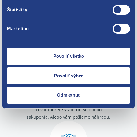
Použiteľné pre vozidlá
Štatistiky
Fiat Ducato 2002 - 2006
Marketing
Fiat Ducato 1994 - 2002
Citroen Jumper 2002 - 2006
Za kvalitu ručíme!
Citroen Jumper 1994 - 2002
Peugeot Boxer 1994 - 2002
Povoliť všetko
Peugeot Boxer 2002 - 2006
Povoliť výber
Odmietnuť
Nie ste spokojní? Vyriešime to!
Tovar môžete vrátiť do 60 dní od
zakúpenia. Alebo vám pošleme náhradu.