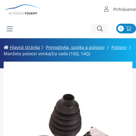
Prihlásenie
0
Hlavná stránka
Prevodovka, spojka a poloosy
Poloosy
Manžeta poloosi vonkajšia sada (10Q, 14Q)