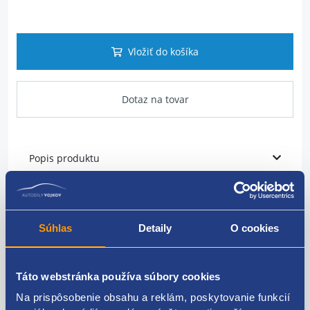
Vložiť do košíka
Dotaz na tovar
Popis produktu
montovacie strana predná os
Súhlas
Detaily
O cookies
širka v mm 100
výška (v mm) 64.6
Táto webstránka používa súbory cookies
hrúbka / sila (v mm) 17.4
Na prispôsobenie obsahu a reklám, poskytovanie funkcií