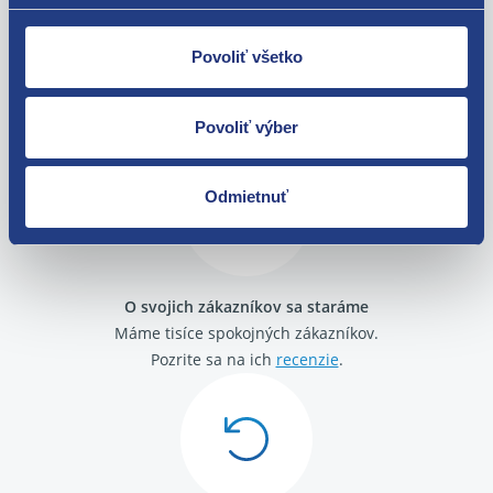
Renault Mégane Scenic 1996 - 1999
Renault R19 1988 - 1992
Renault R19 1992 - 1996
Povoliť všetko
Nie ste spokojní? Vyriešime to!
Renault Scenic 1999 - 2003
Renault Thalia 1999 - 2001
Tovar môžete vrátiť do 60 dní od
Renault Thalia 2001 - 2008
Povoliť výber
zakúpenia. Alebo vám pošleme náhradu.
Renault Thalia II 2008 - 2012
Renault Twingo 1992 - 1998
Renault Twingo 1998 - 2007
Odmietnuť
Renault Twingo II 2007 -
O svojich zákazníkov sa staráme
Máme tisíce spokojných zákazníkov.
Pozrite sa na ich
recenzie
.