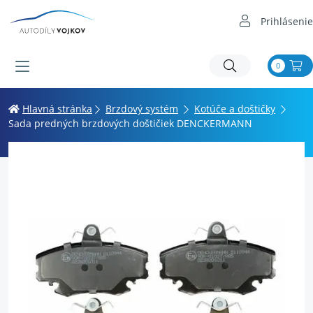
Prihlásenie
0
Hlavná stránka
Brzdový systém
Kotúče a doštičky
Sada predných brzdových doštičiek DENCKERMANN