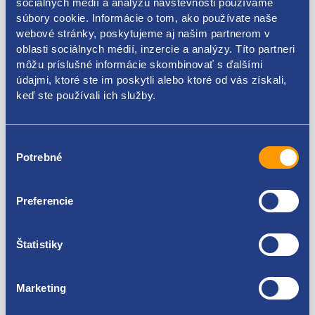
brzdovy system LUCAS
sociálnych médií a analýzu návštevnosti používame
súbory cookie. Informácie o tom, ako používate naše
webové stránky, poskytujeme aj našim partnerom v
oblasti sociálnych médií, inzercie a analýzy. Títo partneri
môžu príslušné informácie skombinovať s ďalšími
Kódy produktov
údajmi, ktoré ste im poskytli alebo ktoré od vás získali,
keď ste používali ich služby.
7701202289
Výber
Použiteľné pre vozidlá
Potrebné
súhlasu
Dacia Duster 2010 - 2017
Preferencie
Dacia Logan 2004 - 2008
Dacia Logan 2008 - 2013
Za kvalitu ručíme!
Renault Clio 1990 - 1996
Štatistiky
Renault Clio 1996 - 1998
Renault Clio II 1998 - 2001
Renault Clio II 2001 - 2005
Marketing
Renault Mégane 1995 - 1999
Renault Mégane 1999 - 2002