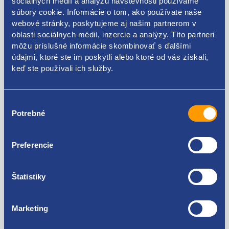
sociálnych médií a analýzu návštevnosti používame
súbory cookie. Informácie o tom, ako používate naše
webové stránky, poskytujeme aj našim partnerom v
oblasti sociálnych médií, inzercie a analýzy. Títo partneri
môžu príslušné informácie skombinovať s ďalšími
Kódy produktov
údajmi, ktoré ste im poskytli alebo ktoré od vás získali,
keď ste používali ich služby.
46546147 1326019080
Výber
Použiteľné pre vozidlá
Potrebné
súhlasu
Alfa Romeo 147
Preferencie
Alfa Romeo 159
Alfa Romeo Brera/Spider
Za kvalitu ručíme!
Alfa Romeo Giulietta
Štatistiky
Fiat Bravo 2007-
Fiat Doblo 2000 - 2009
Fiat Doblo 2009 -
Marketing
Fiat Ducato 2002 - 2006
Fiat Ducato 2006-