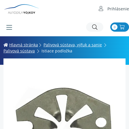
Prihlásenie
0
Hlavná stránka
Palivová sústava, výfuk a sanie
Palivová sústava
Istiace podložka