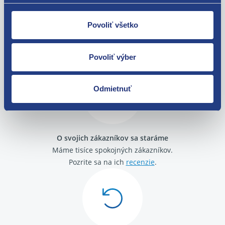
Fiat Ducato 1994 - 2002
Fiat Fiorino / Qubo 2008-
Fiat Idea
Povoliť všetko
Nie ste spokojní? Vyriešime to!
Fiat Linea
Fiat Multipla
Tovar môžete vrátiť do 60 dní od
Fiat Punto 1999 - 2010
Povoliť výber
zakúpenia. Alebo vám pošleme náhradu.
Fiat Punto grande
Fiat Stilo
Lancia Delta 2008 - 2014
Odmietnuť
Lancia Musa
Lancia Ypsilon 2011 -
Lancia Ypsilon 2003 - 2011
Peugeot Boxer 2006-
O svojich zákazníkov sa staráme
Citroen Jumper 2006-
Máme tisíce spokojných zákazníkov.
Citroen Jumper 2002 - 2006
Citroen Jumper 1994 - 2002
Pozrite sa na ich
recenzie
.
Citroen Nemo
Peugeot Bipper
Peugeot Boxer 1994 - 2002
Peugeot Boxer 2002 - 2006
Opel Combo (X12) 2012 -2018
Opel Movano (C) 2021 -