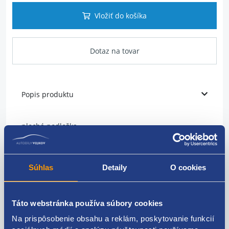
Vložiť do košíka
Dotaz na tovar
Popis produktu
plochá podložka
funkcie: montáž izolácie výfuku, odhlučňovacích sady
množstvo: 1 ks
Súhlas
Detaily
O cookies
FIAT original
Táto webstránka používa súbory cookies
46546147
Na prispôsobenie obsahu a reklám, poskytovanie funkcií
1326019080