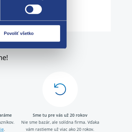
Povoliť všetko
me!
taráme
Sme tu pre vás už 20 rokov
zníkov.
Nie sme bazár, ale solídna firma.
Vďaka
ie
.
vám rastieme už viac ako 20 rokov.