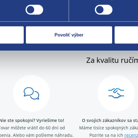
: čierna
 ORIGINAL: 1491354899
Povoliť výber
Za kvalitu ručí
Nie ste spokojní? Vyriešime to!
O svojich zákazníkov sa s
Tovar môžete vrátiť do 60 dní od
Máme tisíce spokojných záka
penia. Alebo vám pošleme náhradu.
Pozrite sa na ich
recenz