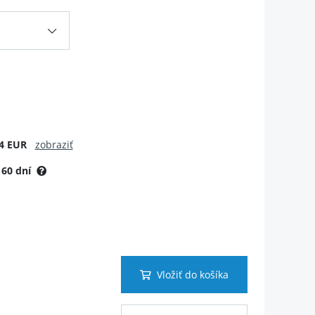
4 EUR
zobraziť
:
60 dní
Vložiť do košíka