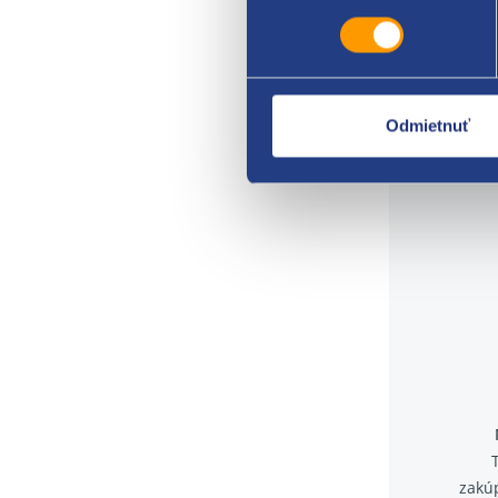
farba
FIAT
Odmietnuť
zakú