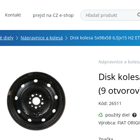
Kontakt
prejsť na CZ e-shop
é diely
Nápravnice a kolesá
Disk kolesa 5x98x58 6,5Jx15 H2 ET
Nápravnice a koles
Disk kole
(9 otvorov
Kód: 26511
použitý diel
Výrobca: FIAT ORIG
Značka