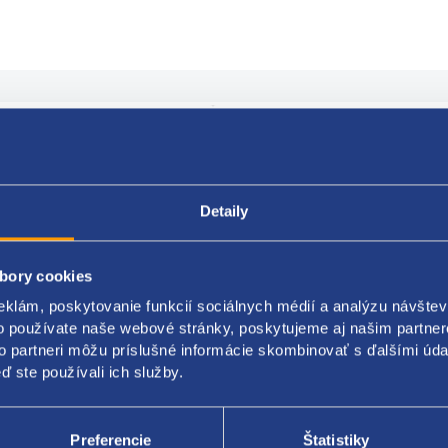
Popis produktu
Kódy produktov
r disku: 15"
Detaily
 disku: 6,5J
bory cookies
1
eklám, poskytovanie funkcií sociálnych médií a analýzu návšte
č: 5x98
o používate naše webové stránky, poskytujeme aj našim partner
to partneri môžu príslušné informácie skombinovať s ďalšími údaj
dová diera: 58 mm
ď ste používali ich služby.
n: 9 otvorov po obvode
Preferencie
Štatistiky