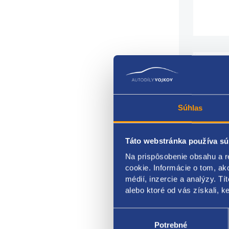
Rozme
Súhlas
Šírka
Táto webstránka používa sú
ET: 3
Na prispôsobenie obsahu a r
Rozte
cookie. Informácie o tom, ak
médií, inzercie a analýzy. Tí
Stre
alebo ktoré od vás získali, ke
desig
Výber
súhlasu
Potrebné