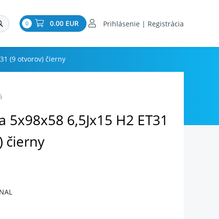
0.00 EUR
Prihlásenie | Registrácia
0
31 (9 otvorov) čierny
á
sa 5x98x58 6,5Jx15 H2 ET31
) čierny
INAL