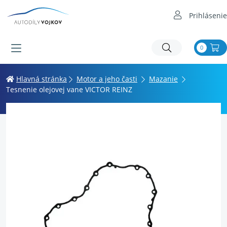
Prihlásenie
0
Hlavná stránka
Motor a jeho časti
Mazanie
Tesnenie olejovej vane VICTOR REINZ