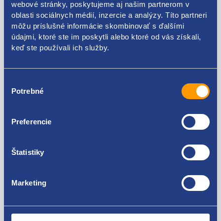
webové stránky, poskytujeme aj našim partnerom v
Kódy produktov
oblasti sociálnych médií, inzercie a analýzy. Títo partneri
môžu príslušné informácie skombinovať s ďalšími
údajmi, ktoré ste im poskytli alebo ktoré od vás získali,
7700114424 8200282199
keď ste používali ich služby.
Použiteľné pre vozidlá
Výber
Potrebné
súhlasu
Renault Clio II 1998 - 2001 1.9 D - F8Q
Renault Clio II 1998 - 2001 1.9 dTi - F9Q
Renault Clio II 1998 - 2001 2.0 16V - F4R
Za kvalitu ručíme!
Preferencie
Renault Clio II 2001 - 2005 1.9 D - F8Q
Renault Clio II 2001 - 2005 1.9 dTi - F9Q
Renault Clio II 2001 - 2005 2.0 16V - F4R
Štatistiky
Renault Clio III 2005 - 2009 2.0 16V Sport - F4R
Renault Clio III 2009 - 2012 2.0 16V Sport - F4R
Renault Espace III 1997 - 2002 1.9 dTi - F9Q
Marketing
Renault Espace III 1997 - 2002 2.0 16V - F4R
Renault Espace III 1997 - 2002 2.0 - F3R
Renault Espace IV 2002 - 2006 1.9 dCi - F9Q
Nie ste spokojní? Vyriešime to!
Renault Espace IV 2002 - 2006 2.0 16V - F4R