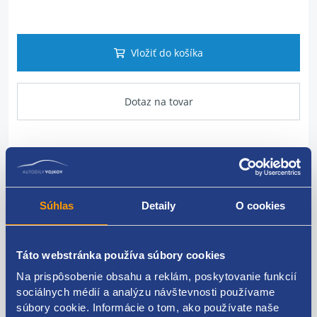
Vložiť do košíka
Dotaz na tovar
Popis produktu
INFORMÁCIE O PRODUKTE kód motora: F9Q
Súhlas
Detaily
O cookies
originálne číslo Renault
7700114424
Táto webstránka používa súbory cookies
8200282199
Na prispôsobenie obsahu a reklám, poskytovanie funkcií
sociálnych médií a analýzu návštevnosti používame
súbory cookie. Informácie o tom, ako používate naše