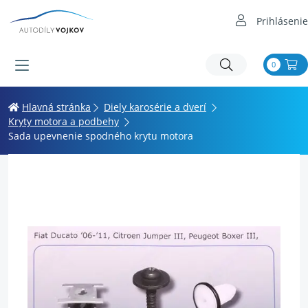
Prihlásenie
0
Hlavná stránka
Diely karosérie a dverí
Kryty motora a podbehy
Sada upevnenie spodného krytu motora