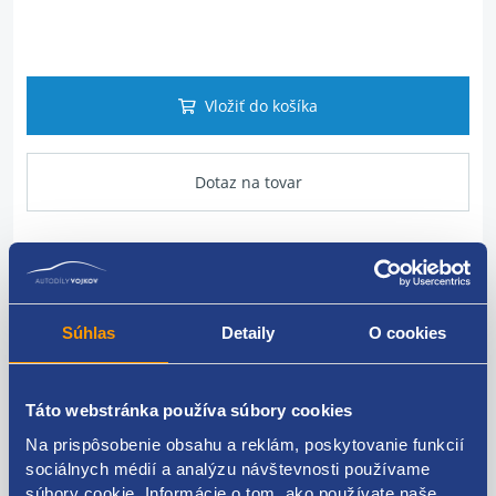
Vložiť do košíka
Dotaz na tovar
Popis produktu
Súhlas
Detaily
O cookies
Sada príchytiek krytu pod motor pre Citroen Jumper
III, Peugeot Boxer III a Fiat Ducato (2006-).
Táto webstránka používa súbory cookies
Obsah sady:
Na prispôsobenie obsahu a reklám, poskytovanie funkcií
10x plastová objímka skrutky
sociálnych médií a analýzu návštevnosti používame
súbory cookie. Informácie o tom, ako používate naše