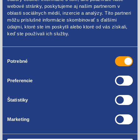
6x kovová zaklapávacie matka
webové stránky, poskytujeme aj našim partnerom v
oblasti sociálnych médií, inzercie a analýzy. Títo partneri
16x upevňovacia skrutka
môžu príslušné informácie skombinovať s ďalšími
údajmi, ktoré ste im poskytli alebo ktoré od vás získali,
keď ste používali ich služby.
Použiteľné pre vozidlá
Výber
Potrebné
súhlasu
Fiat Ducato 2006-
Peugeot Boxer 2006-
Citroen Jumper 2006-
Preferencie
Za kvalitu ručíme!
Opel Movano (C) 2021 -
Štatistiky
Marketing