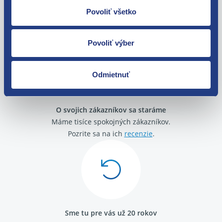
Nie ste spokojní? Vyriešime to!
Povoliť všetko
Tovar môžete vrátiť do 60 dní od
zakúpenia. Alebo vám pošleme náhradu.
Povoliť výber
Odmietnuť
O svojich zákazníkov sa staráme
Máme tisíce spokojných zákazníkov.
Pozrite sa na ich
recenzie
.
Sme tu pre vás už 20 rokov