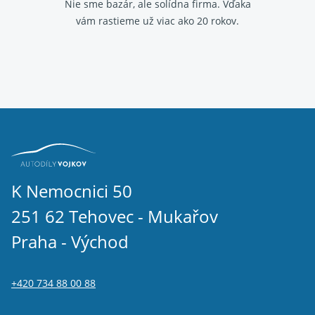
Nie sme bazár, ale solídna firma.
Vďaka
vám rastieme už viac ako 20 rokov.
K Nemocnici 50
251 62 Tehovec - Mukařov
Praha - Východ
+420 734 88 00 88