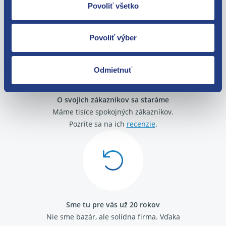
Povoliť všetko
Tovar môžete vrátiť do 60 dní od
zakúpenia. Alebo vám pošleme náhradu.
Povoliť výber
Odmietnuť
O svojich zákazníkov sa staráme
Máme tisíce spokojných zákazníkov.
Pozrite sa na ich
recenzie
.
Sme tu pre vás už 20 rokov
Nie sme bazár, ale solídna firma.
Vďaka