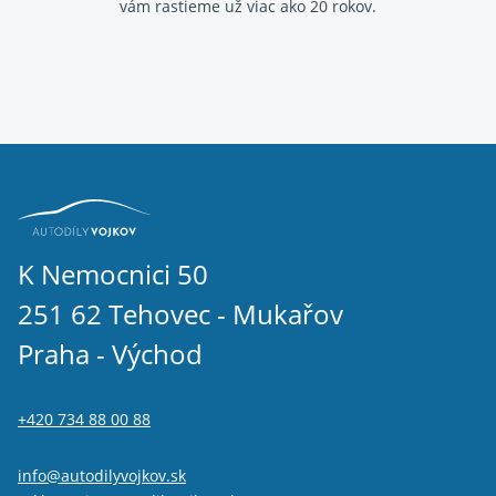
vám rastieme už viac ako 20 rokov.
K Nemocnici 50
251 62 Tehovec - Mukařov
Praha - Východ
+420 734 88 00 88
info@autodilyvojkov.sk