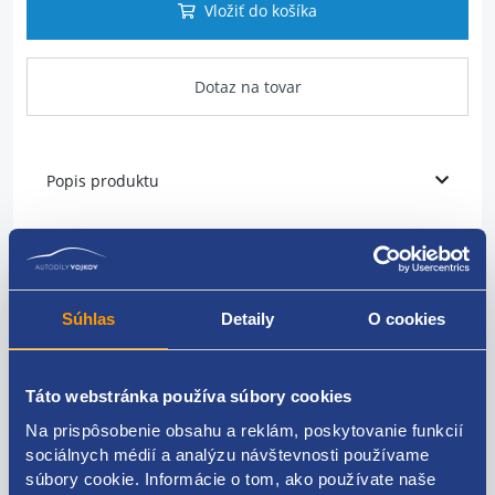
Vložiť do košíka
Dotaz na tovar
Popis produktu
Dĺžka [mm] 245 mm
Šírka [mm] 215 mm
Výška [mm] 30 mm
Typ kontajnera Škatuľa
Súhlas
Detaily
O cookies
typ filtra Filter s aktívnym uhlím
Dĺžka balenia [cm] 25,5 cm
Šírka balenia [cm] 23 cm
Táto webstránka používa súbory cookies
Výška balenia [cm] 4,5 cm
Na prispôsobenie obsahu a reklám, poskytovanie funkcií
sociálnych médií a analýzu návštevnosti používame
súbory cookie. Informácie o tom, ako používate naše