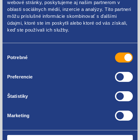
webové stránky, poskytujeme aj našim partnerom v
Kódy produktov
oblasti sociálnych médií, inzercie a analýzy. Títo partneri
môžu príslušné informácie skombinovať s ďalšími
údajmi, ktoré ste im poskytli alebo ktoré od vás získali,
6Q0819653 6Q0819653B
keď ste používali ich služby.
Použiteľné pre vozidlá
Výber
Potrebné
súhlasu
Škoda Fabia I 1999-2007
Škoda Fabia II 2006-2014
Škoda Roomster
Za kvalitu ručíme!
Preferencie
Volkswagen FOX
Volkswagen Polo (9N) 2001 - 2008
Volkswagen Polo (6R1 , 6C1) 2009 - 2017
Štatistiky
Seat Cordoba II 2002 - 2009
Seat Ibiza III 2002 - 2009
Seat Ibiza IV 2008 - 2017
Marketing
Nie ste spokojní? Vyriešime to!