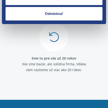
Fiat Ducato 2006-
O svojich zákazníkov sa staráme
Fiat Ducato 1994 - 2002
Odmietnuť
Máme tisíce spokojných zákazníkov.
Fiat Fiorino / Qubo 2008-
Fiat Fiorino 1988 - 2001
Pozrite sa na ich
recenzie
.
Fiat Idea
Fiat Linea
Fiat Marea
Fiat Multipla
Fiat Palio
Fiat Panda 2003-
Fiat Panda 2012-
Sme tu pre vás už 20 rokov
Fiat Panda 1986 - 2003
Nie sme bazár, ale solídna firma.
Vďaka
Fiat Punto 1993 - 1999
vám rastieme už viac ako 20 rokov.
Fiat Punto 1999 - 2010
Fiat Punto grande
Fiat Seicento
Fiat Stilo
Fiat Strada
Fiat Tempra
Fiat Tipo 1988 - 1995
Fiat Uno 1989 - 1995