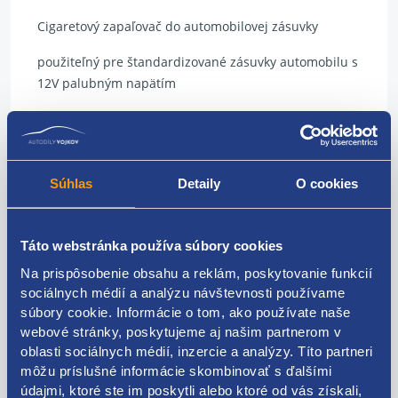
Cigaretový zapaľovač do automobilovej zásuvky
použiteľný pre štandardizované zásuvky automobilu s
12V palubným napätím
po stlačení sa rozžeraví vykurovacia špirála a po
niekoľkých sekundách zapaľovač automaticky
povyjede zo zásuvky a vykurovacou špirálou možno
zapáliť cigaretu
Súhlas
Detaily
O cookies
Táto webstránka používa súbory cookies
Na prispôsobenie obsahu a reklám, poskytovanie funkcií
Kódy produktov
sociálnych médií a analýzu návštevnosti používame
súbory cookie. Informácie o tom, ako používate naše
712141080
webové stránky, poskytujeme aj našim partnerom v
oblasti sociálnych médií, inzercie a analýzy. Títo partneri
Použiteľné pre vozidlá
môžu príslušné informácie skombinovať s ďalšími
údajmi, ktoré ste im poskytli alebo ktoré od vás získali,