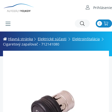
Prihlásenie
0
Hlavná stránka
Elektrické súčasti
Elektroinštalácia
Cigaretový zapaľovač - 712141080