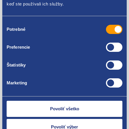
keď ste používali ich služby.
Alfa Romeo 146/145
Alfa Romeo 147
Alfa Romeo 155
Za kvalitu ručíme!
Výber
Alfa Romeo 156
Potrebné
súhlasu
Alfa Romeo 159
Alfa Romeo 166
Alfa Romeo Brera/Spider
Preferencie
Alfa Romeo Giulietta
Alfa Romeo GT
Alfa Romeo Mito
Štatistiky
Fiat 500
Fiat Barchetta
Nie ste spokojní? Vyriešime to!
Fiat Brava
Marketing
Fiat Bravo 1995 -2001
Tovar môžete vrátiť do 60 dní od
Fiat Bravo 2007-
zakúpenia. Alebo vám pošleme náhradu.
Fiat Coupé
Fiat Croma 2005 - 2011
Povoliť všetko
Fiat Croma 1992 - 1996
Fiat Doblo 2000 - 2009
Fiat Doblo 2009 -
Povoliť výber
Fiat Ducato 2002 - 2006