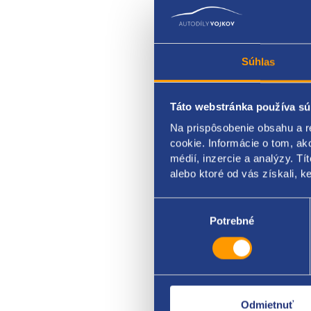
Súhlas
Táto webstránka používa sú
Spína
Na prispôsobenie obsahu a r
rozsv
cookie. Informácie o tom, ak
médií, inzercie a analýzy. Tí
origi
alebo ktoré od vás získali, ke
Výber
súhlasu
Potrebné
Odmietnuť