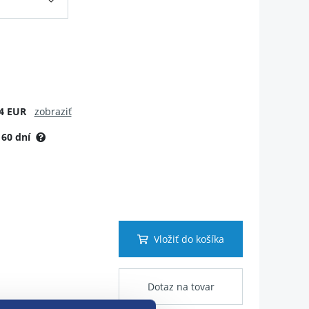
4 EUR
zobraziť
:
60 dní
Vložiť do košíka
Dotaz na tovar