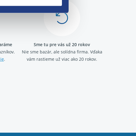
taráme
Sme tu pre vás už 20 rokov
zníkov.
Nie sme bazár, ale solídna firma.
Vďaka
ie
.
vám rastieme už viac ako 20 rokov.