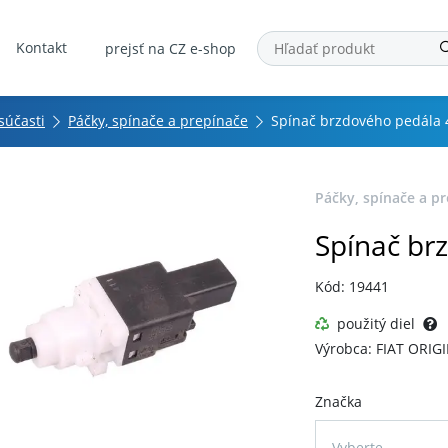
Kontakt
prejsť na CZ e-shop
 súčasti
Páčky, spínače a prepínače
Spínač brzdového pedála
Páčky, spínače a p
Spínač br
Kód: 19441
použitý diel
Výrobca: FIAT ORIG
Značka
Vyberte