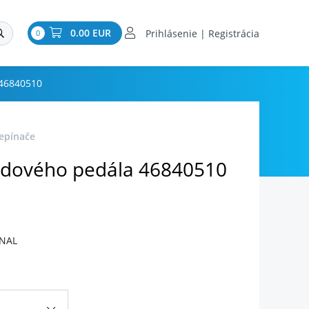
0.00 EUR
Prihlásenie | Registrácia
0
 46840510
repínače
zdového pedála 46840510
INAL