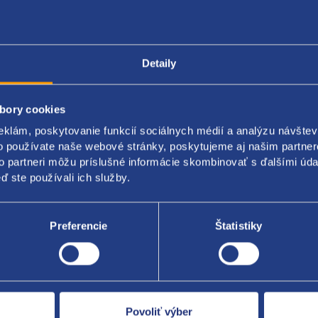
Popis produktu
Kódy produktov
Detaily
bory cookies
č brzdových svetiel
eklám, poskytovanie funkcií sociálnych médií a analýzu návšte
ecie brzdové svetlá
o používate naše webové stránky, poskytujeme aj našim partner
to partneri môžu príslušné informácie skombinovať s ďalšími údaj
nál FIAT:
46840510 60669020
ď ste používali ich služby.
Preferencie
Štatistiky
Za kvalitu ručí
Povoliť výber