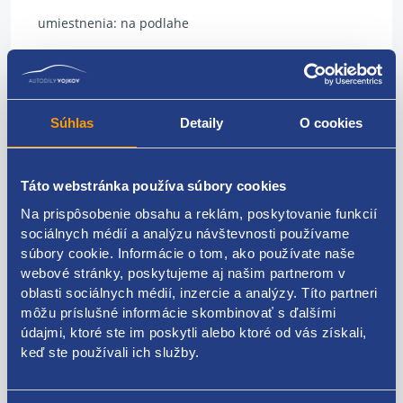
umiestnenia: na podlahe
original
Súhlas
Detaily
O cookies
Kódy produktov
Táto webstránka používa súbory cookies
1360262080
Na prispôsobenie obsahu a reklám, poskytovanie funkcií
sociálnych médií a analýzu návštevnosti používame
Použiteľné pre vozidlá
súbory cookie. Informácie o tom, ako používate naše
webové stránky, poskytujeme aj našim partnerom v
oblasti sociálnych médií, inzercie a analýzy. Títo partneri
Fiat Ducato 2006-
môžu príslušné informácie skombinovať s ďalšími
Fiat Fiorino / Qubo 2008-
údajmi, ktoré ste im poskytli alebo ktoré od vás získali,
Fiat Scudo 2007-
Za kvalitu ručíme!
keď ste používali ich služby.
Peugeot Boxer 2006-
Citroen Jumper 2006-
Citroen Jumpy 2007-