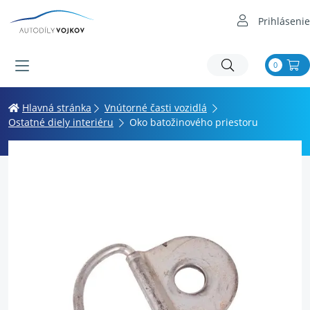
Prihlásenie
0
Hlavná stránka
Vnútorné časti vozidlá
Ostatné diely interiéru
Oko batožinového priestoru