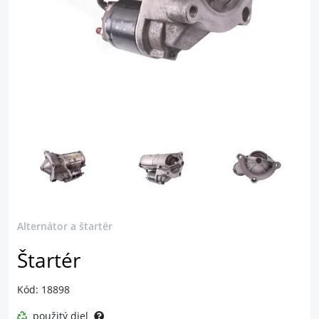
Alternátor a štartér
Štartér
Kód: 18898
použitý diel