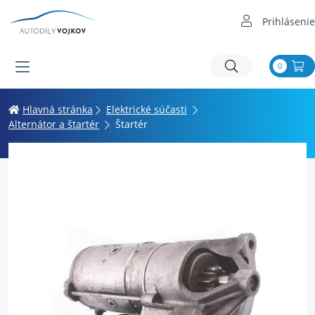
Prihlásenie
0
Hlavná stránka
Elektrické súčasti
Alternátor a štartér
Štartér