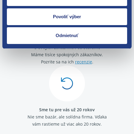
Citroen C4 2004 - 2013 2.0 HDi
Citroen C5 2001 - 2008 2.0 HDi
Povoliť výber
Citroen C5 2008- 2.0 HDi
Citroen C8 2.0 HDi
Citroen C8 2.2 HDi
Odmietnuť
Citroen Jumpy 2007- 2.0 16V HDi 88/100 kW
Citroen Jumpy 2007- 2.0 HDi 16V 94/120kW
O svojich zákazníkov sa staráme
Citroen C4 Picasso / G.Picasso 2006 - 2015 2.0 HDi
Máme tisíce spokojných zákazníkov.
Pozrite sa na ich
recenzie
.
Sme tu pre vás už 20 rokov
Nie sme bazár, ale solídna firma.
Vďaka
vám rastieme už viac ako 20 rokov.