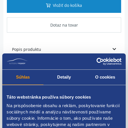
Vložiť do košíka
Dotaz na tovar
Popis produktu
Výkon: 1,9 kW
Súhlas
Detaily
O cookies
počet zubov: 11
napätie: 12V
Táto webstránka používa súbory cookies
Na prispôsobenie obsahu a reklám, poskytovanie funkcií
sociálnych médií a analýzu návštevnosti používame
súbory cookie. Informácie o tom, ako používate naše
Kódy produktov
webové stránky, poskytujeme aj našim partnerom v