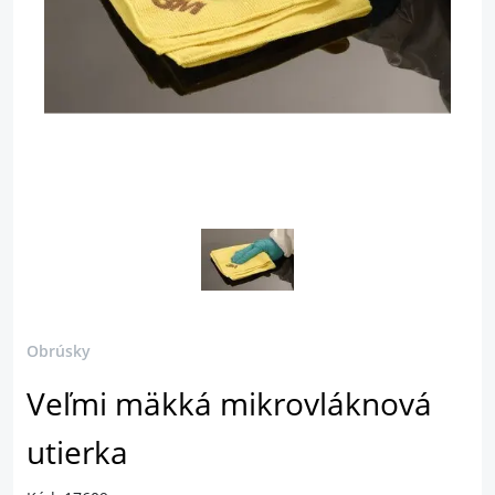
Obrúsky
Veľmi mäkká mikrovláknová
utierka