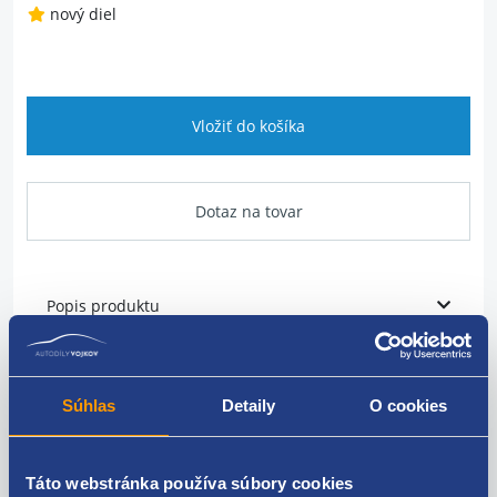
nový diel
Vložiť do košíka
Dotaz na tovar
Popis produktu
3M 39016 Microfibre detailing cloth - utierka
mikrovlákno.
Súhlas
Detaily
O cookies
Handričku pre starostlivosť o váš automobil vyrobený
z najjemnejšieho mikrovlákna.
Táto webstránka používa súbory cookies