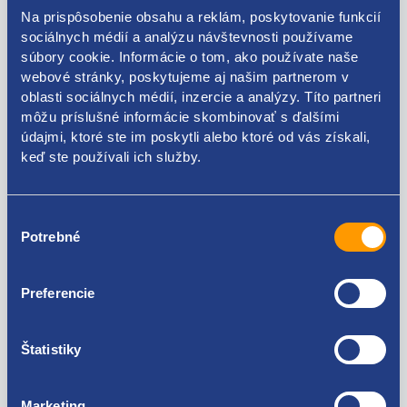
Supermäkké, superjemné nestrapkajúcou
Na prispôsobenie obsahu a reklám, poskytovanie funkcií
sociálnych médií a analýzu návštevnosti používame
Vysokoúčinná utierka z mikrovlákna je vhodná pre
súbory cookie. Informácie o tom, ako používate naše
všetky povrchy Ideálna na laky, pochromavané
webové stránky, poskytujeme aj našim partnerom v
povrchy, sklo, palubnej dosky a ďalšie.
oblasti sociálnych médií, inzercie a analýzy. Títo partneri
môžu príslušné informácie skombinovať s ďalšími
Výborne nanáša leštiace pasty, leští, a odstraňuje
údajmi, ktoré ste im poskytli alebo ktoré od vás získali,
zvyšky vosku, leštidiel, glazúry a poradí si aj s
keď ste používali ich služby.
odtlačkami prstov na povrchu vozidla.
Výber
Potrebné
súhlasu
Použiteľné pre vozidlá
Preferencie
Štatistiky
Za kvalitu ručíme!
Marketing