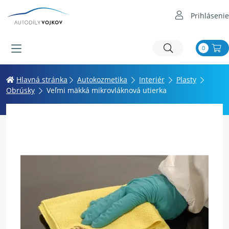
Prihlásenie
0
Hlavná stránka
Autokozmetika
Interiér
Plasty
Obrúsky
Veľmi mäkká mikrovláknová utierka