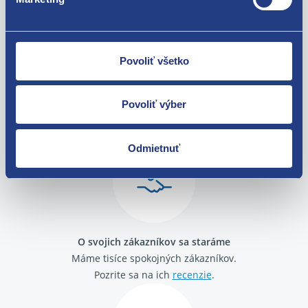
Povoliť všetko
Nie ste spokojní? Vyriešime to!
Povoliť výber
Tovar môžete vrátiť do 60 dní od
zakúpenia. Alebo vám pošleme náhradu.
Odmietnuť
O svojich zákazníkov sa staráme
Máme tisíce spokojných zákazníkov.
Pozrite sa na ich
recenzie
.