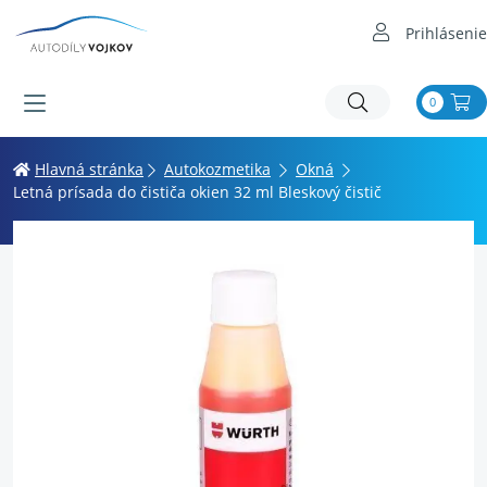
Prihlásenie
0
Hlavná stránka
Autokozmetika
Okná
Letná prísada do čističa okien 32 ml Bleskový čistič