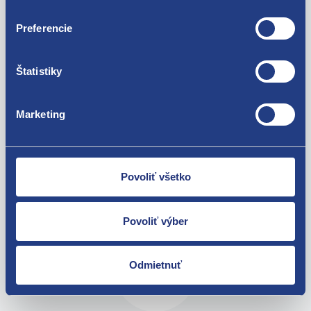
správny dávkovací pomer.
Preferencie
Poznámka: schválené pre VOLKSWAGEN TL 52 184
Štatistiky
Marketing
Použiteľné pre vozidlá
Povoliť všetko
Za kvalitu ručíme!
Povoliť výber
Odmietnuť