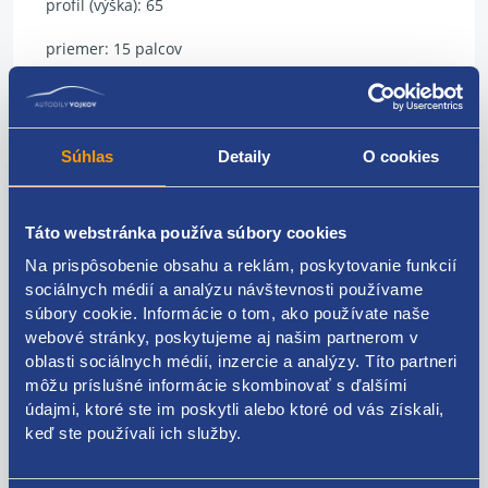
profil (výška): 65
priemer: 15 palcov
index rýchlosti: T
index nosnosti: 88
Súhlas
Detaily
O cookies
prevedenie: osobné
typ: CELOROČNÝ
Táto webstránka používa súbory cookies
Na prispôsobenie obsahu a reklám, poskytovanie funkcií
model: Barum
sociálnych médií a analýzu návštevnosti používame
výrobca: Quartis 5
súbory cookie. Informácie o tom, ako používate naše
webové stránky, poskytujeme aj našim partnerom v
DOT: rok 2021
oblasti sociálnych médií, inzercie a analýzy. Títo partneri
môžu príslušné informácie skombinovať s ďalšími
hĺbka dezénu: 5,5 mm
údajmi, ktoré ste im poskytli alebo ktoré od vás získali,
keď ste používali ich služby.
doplnkové informácie:
Ponuka použité pneumatiky. Možnosť objednať iba