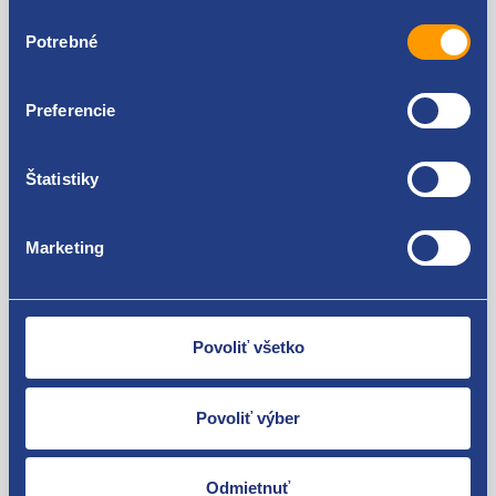
Výber
množstvo, ktoré je aktuálne skladom. Objednávky s
Potrebné
súhlasu
väčším počtom pneumatík, než je aktuálna ponuka na
e-shope, budú stornované.
Preferencie
Stav pneumatiky je určený hĺbkou dezénu v mm a
rokom výroby DOT – štvormiestny kód označuje
mesiac a rok výroby pneumatiky. Označenie DOT 1010
Štatistiky
značí 10 mesiac roku 2010.
Marketing
Použiteľné pre vozidlá
Povoliť všetko
Povoliť výber
Za kvalitu ručíme!
Odmietnuť