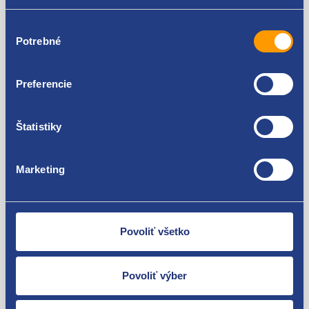
doplnkové informácie:
Výber
Ponuka použité pneumatiky. Možnosť objednať iba
Potrebné
súhlasu
množstvo, ktoré je aktuálne skladom. Objednávky s
väčším počtom pneumatík, než je aktuálna ponuka na
e-shope, budú stornované.
Preferencie
Stav pneumatiky je určený hĺbkou dezénu v mm a
rokom výroby DOT – štvormiestny kód označuje
Štatistiky
mesiac a rok výroby pneumatiky. Označenie DOT 1010
značí 10 mesiac roku 2010.
Marketing
Použiteľné pre vozidlá
Povoliť všetko
Povoliť výber
Za kvalitu ručíme!