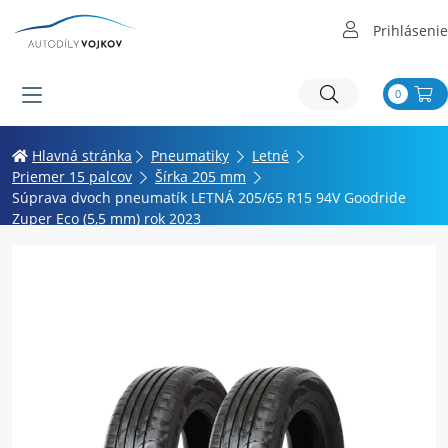
Prihlásenie
0
Hlavná stránka
Pneumatiky
Letné
Priemer 15 palcov
Šírka 205 mm
Súprava dvoch pneumatík LETNÁ 205/65 R15 94V Goodride
Zuper Eco (5,5 mm) rok 2023