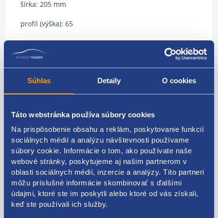
šírka: 205 mm
profil (výška): 65
priemer: 15 palcov
index rýchlosti: V
Súhlas
Detaily
O cookies
index nosnosti: 94
prevedenie: osobné
Táto webstránka používa súbory cookies
typ: LETNÉ
Na prispôsobenie obsahu a reklám, poskytovanie funkcií
sociálnych médií a analýzu návštevnosti používame
model: Goodride
súbory cookie. Informácie o tom, ako používate naše
výrobca: Zuper Eco
webové stránky, poskytujeme aj našim partnerom v
oblasti sociálnych médií, inzercie a analýzy. Títo partneri
DOT: rok 2020
môžu príslušné informácie skombinovať s ďalšími
údajmi, ktoré ste im poskytli alebo ktoré od vás získali,
hĺbka dezénu: 5,5 mm
keď ste používali ich služby.