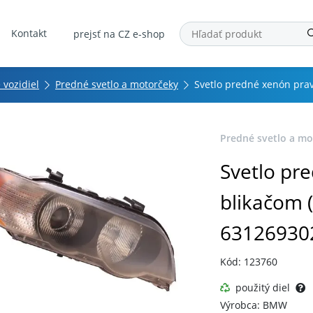
Kontakt
prejsť na CZ e-shop
 vozidiel
Predné svetlo a motorčeky
Svetlo predné xenón prav
Predné svetlo a mo
Svetlo pr
blikačom (
63126930
Kód: 123760
použitý diel
Výrobca: BMW