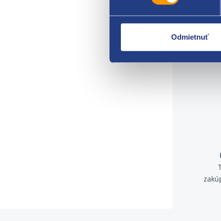
Odmietnuť
zakú