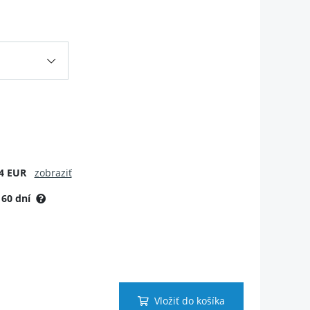
4 EUR
zobraziť
:
60 dní
Vložiť do košíka