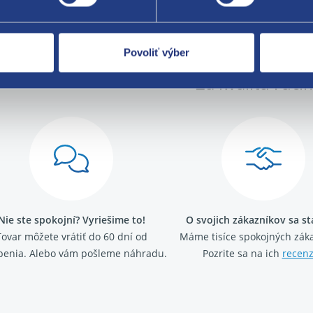
Povoliť výber
Za kvalitu ručí
Nie ste spokojní? Vyriešime to!
O svojich zákazníkov sa s
Tovar môžete vrátiť do 60 dní od
Máme tisíce spokojných záka
penia. Alebo vám pošleme náhradu.
Pozrite sa na ich
recenz