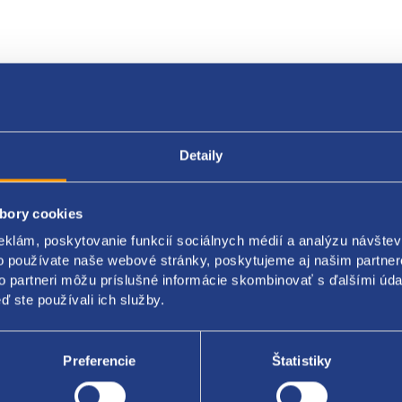
Detaily
Popis produktu
Kódy produktov
bory cookies
nový svetlomet s oranžovým blikačom
eklám, poskytovanie funkcií sociálnych médií a analýzu návšte
o používate naše webové stránky, poskytujeme aj našim partner
ozidlá do roku 2003
to partneri môžu príslušné informácie skombinovať s ďalšími údaj
a: pravá
ď ste používali ich služby.
iadiacej jednotky
Preferencie
Štatistiky
originál: 63126930230 63117166798 63128379902