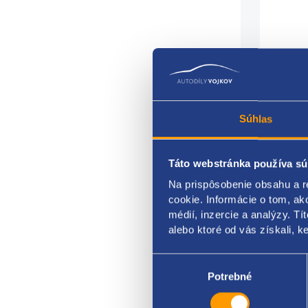
Súhlas
Táto webstránka používa sú
Xenó
Na prispôsobenie obsahu a r
cookie. Informácie o tom, ak
Pre v
médií, inzercie a analýzy. Tí
Stran
alebo ktoré od vás získali, ke
Bez r
Výber
súhlasu
Potrebné
BMW 