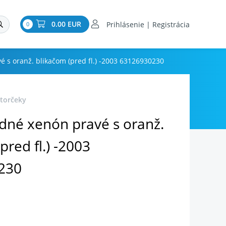
0.00 EUR
Prihlásenie | Registrácia
0
é s oranž. blikačom (pred fl.) -2003 63126930230
torčeky
edné xenón pravé s oranž.
pred fl.) -2003
230