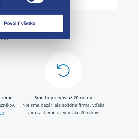
Povoliť všetko
me!
taráme
Sme tu pre vás už 20 rokov
zníkov.
Nie sme bazár, ale solídna firma.
Vďaka
ie
.
vám rastieme už viac ako 20 rokov.