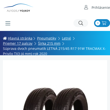
Prihlásenie
0
Hlavná stránka
Pneumatiky
Letné
Priemer 17 palcov
Šírka 215 mm
Súprava dvoch pneumatík LETNÁ 215/45 R17 91W TRACMAX X-
Privilo TX3 (4 mm) rok 2020