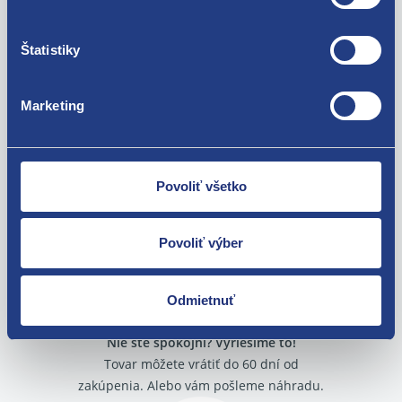
Štatistiky
Použiteľné pre vozidlá
Marketing
Za kvalitu ručíme!
Povoliť všetko
Povoliť výber
Odmietnuť
Nie ste spokojní? Vyriešime to!
Tovar môžete vrátiť do 60 dní od
zakúpenia. Alebo vám pošleme náhradu.