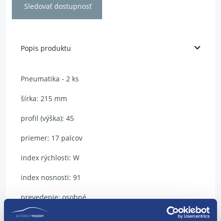
Sledovať dostupnosť
Popis produktu
Pneumatika - 2 ks
šírka: 215 mm
profil (výška): 45
priemer: 17 palcov
index rýchlosti: W
index nosnosti: 91
prevedenie: osobné
typ: letné