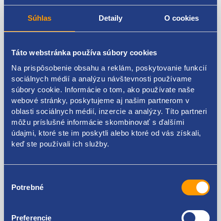
model: X-Privilo TX3
Súhlas
Detaily
O cookies
výrobca: TRACMAX
Táto webstránka používa súbory cookies
DOT: rok 2020
Na prispôsobenie obsahu a reklám, poskytovanie funkcií
hĺbka dezénu: 4 mm
sociálnych médií a analýzu návštevnosti používame
súbory cookie. Informácie o tom, ako používate naše
doplnkové informácie:
webové stránky, poskytujeme aj našim partnerom v
oblasti sociálnych médií, inzercie a analýzy. Títo partneri
Ponuka použité pneumatiky. Možnosť objednať iba
môžu príslušné informácie skombinovať s ďalšími
množstvo, ktoré je aktuálne skladom. Objednávky s
údajmi, ktoré ste im poskytli alebo ktoré od vás získali,
väčším počtom pneumatík, než je aktuálna ponuka na
keď ste používali ich služby.
e-shope, budú stornované.
Stav pneumatiky je určený hĺbkou dezénu v mm a
Výber
rokom výroby DOT – štvormiestny kód označuje
Potrebné
súhlasu
mesiac a rok výroby pneumatiky. Označenie DOT 1010
značí 10 mesiac roku 2010.
Preferencie