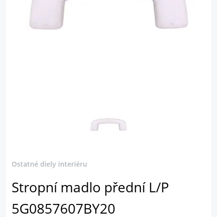
Ostatné diely interiéru
Stropní madlo přední L/P
5G0857607BY20