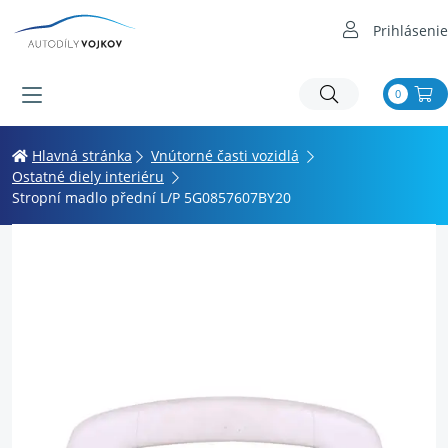
Prihlásenie
0
Hlavná stránka
Vnútorné časti vozidlá
Ostatné diely interiéru
Stropní madlo přední L/P 5G0857607BY20