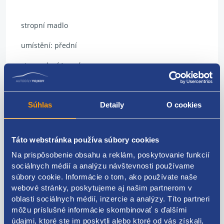
stropní madlo
umístění: přední
strana: levá/pravá
barva: Y20: perlově šedá
Súhlas
Detaily
O cookies
VAG originál: 5G0857607B
Táto webstránka používa súbory cookies
Na prispôsobenie obsahu a reklám, poskytovanie funkcií
Kódy produktov
sociálnych médií a analýzu návštevnosti používame
súbory cookie. Informácie o tom, ako používate naše
5G0857607B
webové stránky, poskytujeme aj našim partnerom v
oblasti sociálnych médií, inzercie a analýzy. Títo partneri
Použiteľné pre vozidlá
môžu príslušné informácie skombinovať s ďalšími
údajmi, ktoré ste im poskytli alebo ktoré od vás získali,