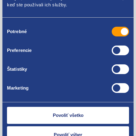
keď ste používali ich služby.
Volkswagen Golf VII 2012 - 2022
Za kvalitu ručíme!
Výber
Potrebné
súhlasu
Preferencie
Štatistiky
Nie ste spokojní? Vyriešime to!
Marketing
Tovar môžete vrátiť do 60 dní od
zakúpenia. Alebo vám pošleme náhradu.
Povoliť všetko
Povoliť výber