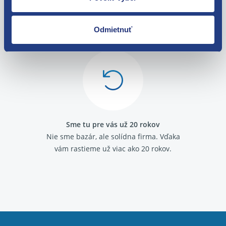
O svojich zákazníkov sa staráme
Odmietnuť
Máme tisíce spokojných zákazníkov.
Pozrite sa na ich
recenzie
.
Sme tu pre vás už 20 rokov
Nie sme bazár, ale solídna firma.
Vďaka
vám rastieme už viac ako 20 rokov.