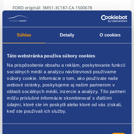
FORD originál: 3M51-3C187-CA 1500678
Súhlas
Detaily
O cookies
Kódy produktov
Táto webstránka používa súbory cookies
3M51-3C187-CA 1500678
Na prispôsobenie obsahu a reklám, poskytovanie funkcií
Použiteľné pre vozidlá
sociálnych médií a analýzu návštevnosti používame
súbory cookie. Informácie o tom, ako používate naše
webové stránky, poskytujeme aj našim partnerom v
Ford C-MAX I 2007 - 2011
oblasti sociálnych médií, inzercie a analýzy. Títo partneri
Ford Focus II 2004 - 2011
môžu príslušné informácie skombinovať s ďalšími
Za kvalitu ručíme!
údajmi, ktoré ste im poskytli alebo ktoré od vás získali,
keď ste používali ich služby.
Výber