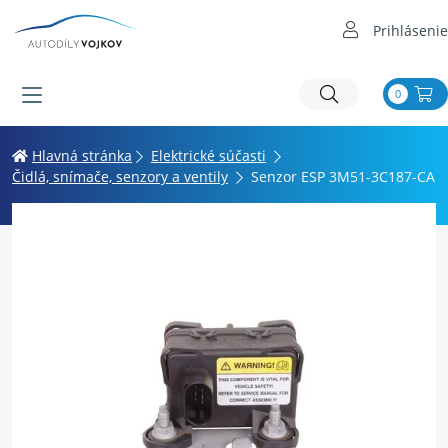
Prihlásenie
0
Hlavná stránka
Elektrické súčasti
Čidlá, snímače, senzory a ventily
Senzor ESP 3M51-3C187-CA