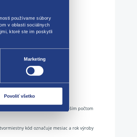
vnosti používame súbory
om v oblasti sociálnych
mi, ktoré ste im poskytli
Marketing
Povoliť všetko
ktuálne skladom. Objednávky s väčším počtom
tvormiestny kód označuje mesiac a rok výroby