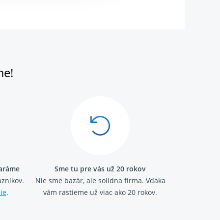
me!
taráme
Sme tu pre vás už 20 rokov
zníkov.
Nie sme bazár, ale solídna firma.
Vďaka
ie
.
vám rastieme už viac ako 20 rokov.