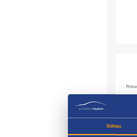
Pneum
šírk
profi
priem
Súhlas
index