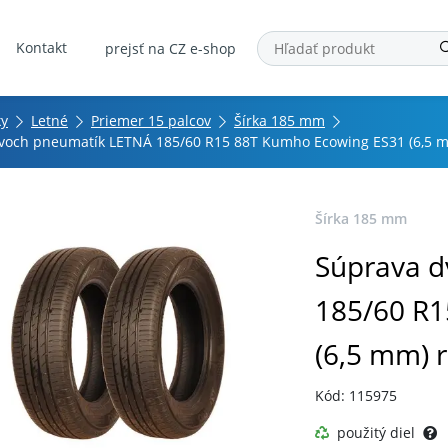
Kontakt
prejsť na CZ e-shop
ky
Letné
Priemer 15 palcov
Šírka 185 mm
voch pneumatík LETNÁ 185/60 R15 88T Kumho Ecowing ES31 (6,5 m
Šírka 185 mm
Súprava 
185/60 R1
(6,5 mm) 
Kód: 115975
použitý diel