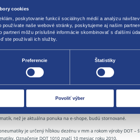
bory cookies
 nosnosti: 88
eklám, poskytovanie funkcií sociálnych médií a analýzu návšte
edenie: osobné
o používate naše webové stránky, poskytujeme aj našim partner
to partneri môžu príslušné informácie skombinovať s ďalšími údaj
LETNÉ
ď ste používali ich služby.
l: Ecowing ES31
Preferencie
Štatistiky
bca: Kumho
 rok 2023
a dezénu: 6,5 mm
kové informácie:
Povoliť výber
a použité pneumatiky. Možnosť objednať iba množstvo, ktoré je a
atík, než je aktuálna ponuka na e-shope, budú stornované.
pneumatiky je určený hĺbkou dezénu v mm a rokom výroby DOT – š
matiky. Označenie DOT 1010 značí 10 mesiac roku 2010.