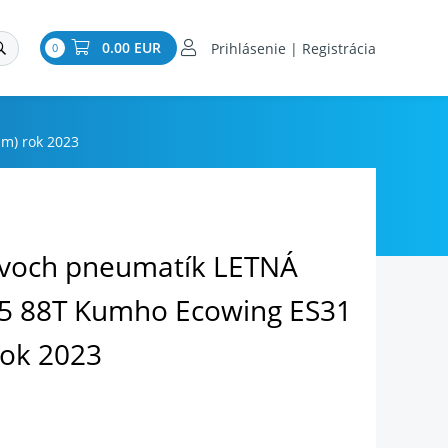
0.00 EUR
Prihlásenie | Registrácia
0
m) rok 2023
dvoch pneumatík LETNÁ
5 88T Kumho Ecowing ES31
rok 2023