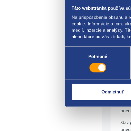
Táto webstránka používa sú
index
Na prispôsobenie obsahu a r
prev
cookie. Informácie o tom, ak
médií, inzercie a analýzy. Tí
typ: 
alebo ktoré od vás získali, ke
mode
Výber
súhlasu
Potrebné
výro
DOT:
hĺbk
dopln
Odmietnuť
Ponuk
pneum
Stav 
pneu