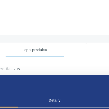
Popis produktu
atika - 2 ks
a: 185 mm
l (výška): 60
er: 15 palcov
Detaily
 rýchlosti: T