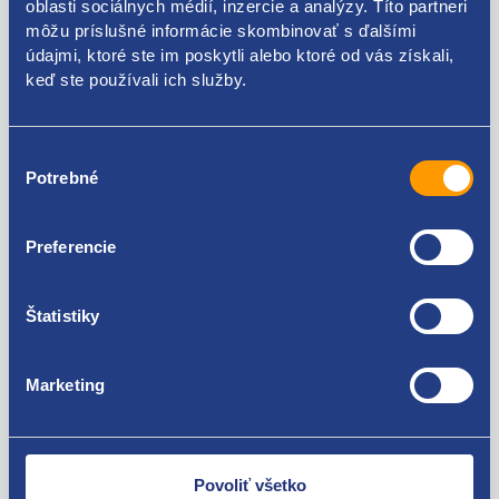
oblasti sociálnych médií, inzercie a analýzy. Títo partneri
môžu príslušné informácie skombinovať s ďalšími
BV6N-3C529-ED 2390087 BV6N-3C529-EB BV6N-3C529-
údajmi, ktoré ste im poskytli alebo ktoré od vás získali,
EA BV6N-3C529-AF BV6N-3C529-AE BV6N-3C529-AD
keď ste používali ich služby.
Použiteľné pre vozidlá
BV6N-3C529-AC BV6N-3C529-AB
Výber
Ford Focus III 2010 - 2018
Potrebné
súhlasu
Za kvalitu ručíme!
Preferencie
Štatistiky
Marketing
Nie ste spokojní? Vyriešime to!
Tovar môžete vrátiť do 60 dní od
Povoliť všetko
zakúpenia. Alebo vám pošleme náhradu.