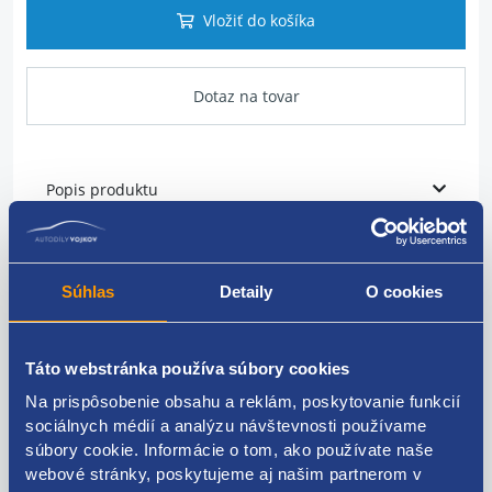
Vložiť do košíka
Dotaz na tovar
Popis produktu
Stĺpik riadenia
Súhlas
Detaily
O cookies
FORD originál: BV6N-3C529-ED 2390087 BV6N-3C529-
EB BV6N-3C529-EA BV6N-3C529-AD BV6N-3C529-AD
BV6N-3C529-AC
Táto webstránka používa súbory cookies
Na prispôsobenie obsahu a reklám, poskytovanie funkcií
sociálnych médií a analýzu návštevnosti používame
súbory cookie. Informácie o tom, ako používate naše
Kódy produktov
webové stránky, poskytujeme aj našim partnerom v