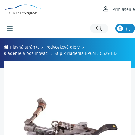
Prihlásenie
0
Hlavná stránka
Podvozkové diely
Riadenie a posilňovač
Stĺpik riadenia BV6N-3C529-ED