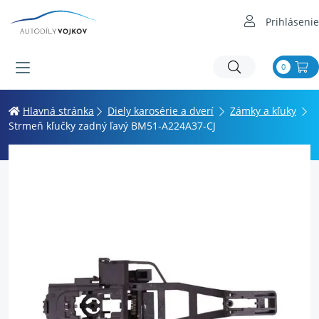
Prihlásenie
0
Hlavná stránka
Diely karosérie a dverí
Zámky a kľuky
Strmeň kľučky zadný ľavý BM51-A224A37-CJ