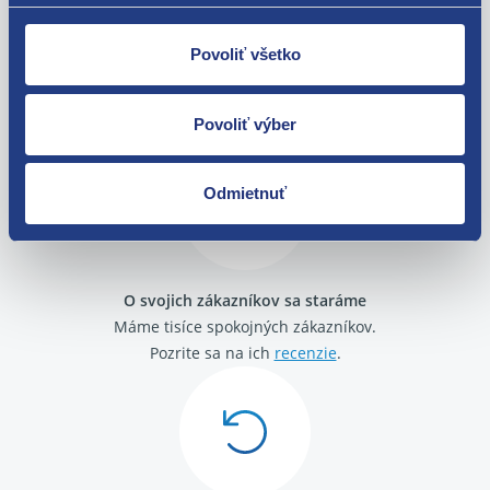
Povoliť všetko
Nie ste spokojní? Vyriešime to!
Tovar môžete vrátiť do 60 dní od
Povoliť výber
zakúpenia. Alebo vám pošleme náhradu.
Odmietnuť
O svojich zákazníkov sa staráme
Máme tisíce spokojných zákazníkov.
Pozrite sa na ich
recenzie
.