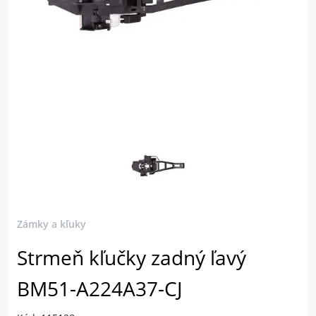
Zámky a kľuky
Strmeň kľučky zadný ľavý
BM51-A224A37-CJ