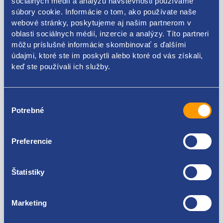
sociálnych médií a analýzu návštevnosti používame
súbory cookie. Informácie o tom, ako používate naše
webové stránky, poskytujeme aj našim partnerom v
oblasti sociálnych médií, inzercie a analýzy. Títo partneri
môžu príslušné informácie skombinovať s ďalšími
Kódy produktov
údajmi, ktoré ste im poskytli alebo ktoré od vás získali,
keď ste používali ich služby.
BM51-A224A37-CJ 1937138 BM51-A224A37-CH BM51-
A224A37-CG BM51-A224A37-CF BM51-A224A37-CE
Výber
Použiteľné pre vozidlá
BM51-A224A37-CD BM51-A224A37-CC BM51-A224A37-
Potrebné
súhlasu
CB
Ford Focus III 2010 - 2018
Preferencie
Ford Kuga II 2012 - 2020
Za kvalitu ručíme!
Štatistiky
Marketing