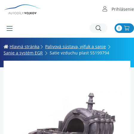
Prihlásenie
0
Hlavná stránka
Palivová sústava, výfuk a sanie
Sanie a systém EGR
Satie vzduchu plast 55199794