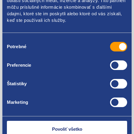
oblasti sociálnych médií, inzercie a analýzy. Títo partneri
môžu príslušné informácie skombinovať s ďalšími
55199794
údajmi, ktoré ste im poskytli alebo ktoré od vás získali,
keď ste používali ich služby.
Použiteľné pre vozidlá
Fiat Doblo 2000 - 2009 1.4 8V MPI
Výber
Fiat Idea 1.4 8V MPI
Potrebné
súhlasu
Fiat Strada 1.6 16V
Za kvalitu ručíme!
Lancia Musa 1.4
Preferencie
Štatistiky
Marketing
Nie ste spokojní? Vyriešime to!
Tovar môžete vrátiť do 60 dní od
zakúpenia. Alebo vám pošleme náhradu.
Povoliť všetko