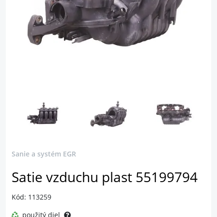
Sanie a systém EGR
Satie vzduchu plast 55199794
Kód: 113259
použitý diel