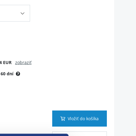
4 EUR
zobraziť
:
60 dní
Vložiť do košíka