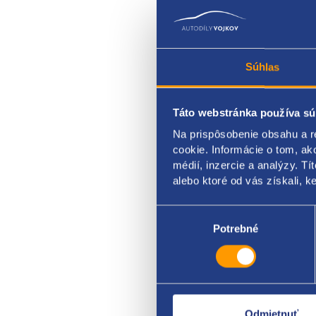
Súhlas
Táto webstránka používa sú
Na prispôsobenie obsahu a r
Senzo
cookie. Informácie o tom, ak
médií, inzercie a analýzy. Tí
FORD
alebo ktoré od vás získali, ke
Výber
súhlasu
Potrebné
Odmietnuť