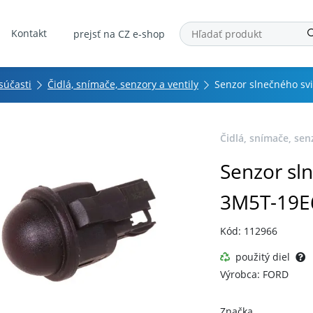
Kontakt
prejsť na CZ e-shop
 súčasti
Čidlá, snímače, senzory a ventily
Senzor slnečného sv
Čidlá, snímače, sen
Senzor sln
3M5T-19E
Kód: 112966
použitý diel
Výrobca: FORD
Značka