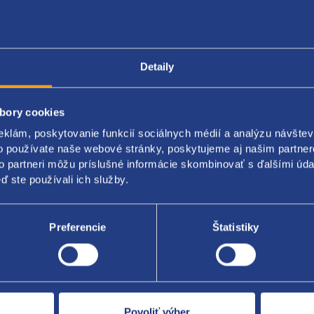
Detaily
Popis produktu
Kódy produktov
bory cookies
eklám, poskytovanie funkcií sociálnych médií a analýzu návšte
r slnečného svitu/čidlo klimatizácie
o používate naše webové stránky, poskytujeme aj našim partner
to partneri môžu príslušné informácie skombinovať s ďalšími údaj
 originál: 3M5T-19E663-AD 1233489
ď ste používali ich služby.
Preferencie
Štatistiky
Za kvalitu ručí
Povoliť výber