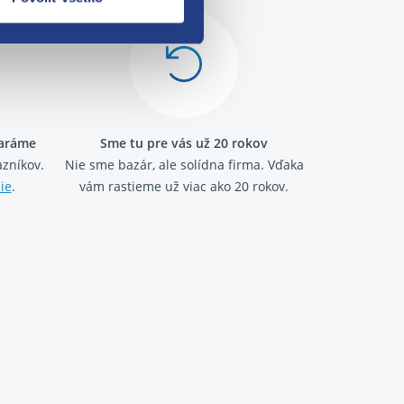
taráme
Sme tu pre vás už 20 rokov
zníkov.
Nie sme bazár, ale solídna firma.
Vďaka
ie
.
vám rastieme už viac ako 20 rokov.