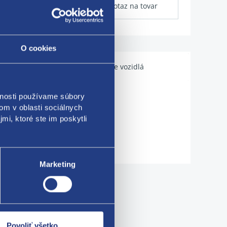
Dotaz na tovar
O cookies
Použiteľné pre vozidlá
vnosti používame súbory
om v oblasti sociálnych
mi, ktoré ste im poskytli
Marketing
me!
Povoliť všetko