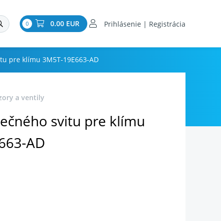
0.00 EUR
Prihlásenie | Registrácia
0
itu pre klímu 3M5T-19E663-AD
zory a ventily
ečného svitu pre klímu
663-AD